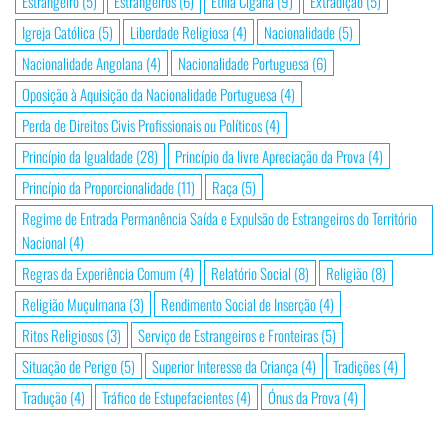
Estrangeiro
(5)
Estrangeiros
(6)
Etnia Cigana
(9)
Extradição
(5)
Igreja Católica
(5)
Liberdade Religiosa
(4)
Nacionalidade
(5)
Nacionalidade Angolana
(4)
Nacionalidade Portuguesa
(6)
Oposição à Aquisição da Nacionalidade Portuguesa
(4)
Perda de Direitos Civis Profissionais ou Políticos
(4)
Princípio da Igualdade
(28)
Princípio da livre Apreciação da Prova
(4)
Princípio da Proporcionalidade
(11)
Raça
(5)
Regime de Entrada Permanência Saída e Expulsão de Estrangeiros do Território
Nacional
(4)
Regras da Experiência Comum
(4)
Relatório Social
(8)
Religião
(8)
Religião Muçulmana
(3)
Rendimento Social de Inserção
(4)
Ritos Religiosos
(3)
Serviço de Estrangeiros e Fronteiras
(5)
Situação de Perigo
(5)
Superior Interesse da Criança
(4)
Tradições
(4)
Tradução
(4)
Tráfico de Estupefacientes
(4)
Ónus da Prova
(4)