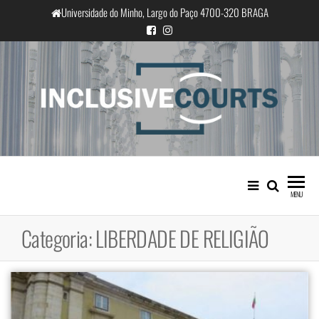
Saltar
Universidade do Minho, Largo do Paço 4700-320 BRAGA
para
o
conteúdo
InclusiveCourts
Igualdade e diferença cultural na
prática judicial portuguesa
MENU
Categoria:
LIBERDADE DE RELIGIÃO