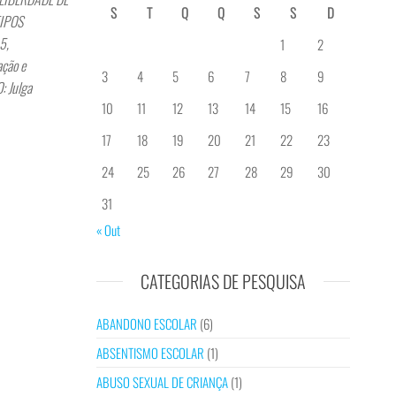
S
T
Q
Q
S
S
D
TIPOS
5,
1
2
ção e
3
4
5
6
7
8
9
: Julga
10
11
12
13
14
15
16
17
18
19
20
21
22
23
24
25
26
27
28
29
30
31
« Out
CATEGORIAS DE PESQUISA
ABANDONO ESCOLAR
(6)
ABSENTISMO ESCOLAR
(1)
ABUSO SEXUAL DE CRIANÇA
(1)