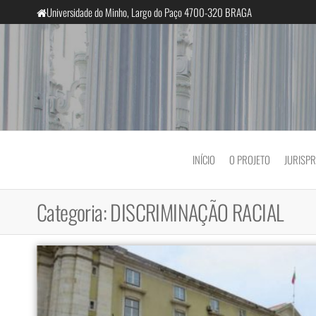
Saltar
Universidade do Minho, Largo do Paço 4700-320 BRAGA
para
o
conteúdo
InclusiveCourts
INÍCIO
O PROJETO
JURISP
Categoria:
DISCRIMINAÇÃO RACIAL