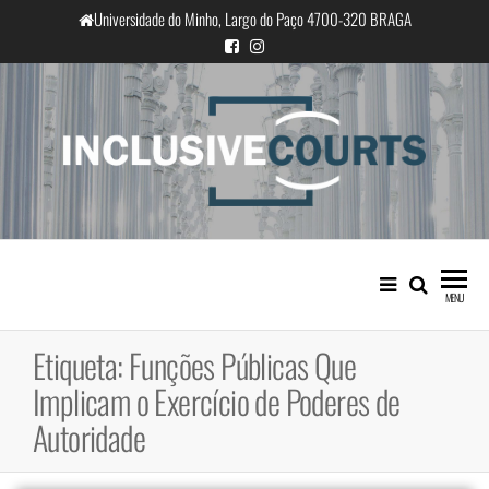
Saltar
Universidade do Minho, Largo do Paço 4700-320 BRAGA
para
o
conteúdo
InclusiveCourts
Igualdade e diferença cultural na
prática judicial portuguesa
MENU
Etiqueta:
Funções Públicas Que
Implicam o Exercício de Poderes de
Autoridade