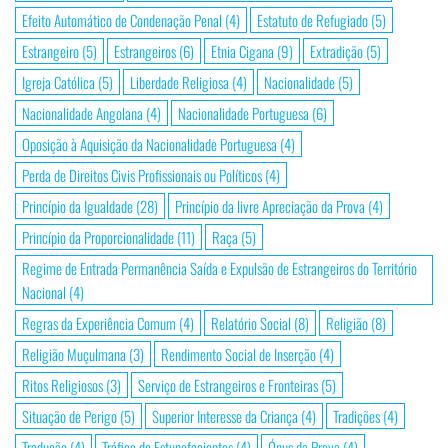
Efeito Automático de Condenação Penal
(4)
Estatuto de Refugiado
(5)
Estrangeiro
(5)
Estrangeiros
(6)
Etnia Cigana
(9)
Extradição
(5)
Igreja Católica
(5)
Liberdade Religiosa
(4)
Nacionalidade
(5)
Nacionalidade Angolana
(4)
Nacionalidade Portuguesa
(6)
Oposição à Aquisição da Nacionalidade Portuguesa
(4)
Perda de Direitos Civis Profissionais ou Políticos
(4)
Princípio da Igualdade
(28)
Princípio da livre Apreciação da Prova
(4)
Princípio da Proporcionalidade
(11)
Raça
(5)
Regime de Entrada Permanência Saída e Expulsão de Estrangeiros do Território
Nacional
(4)
Regras da Experiência Comum
(4)
Relatório Social
(8)
Religião
(8)
Religião Muçulmana
(3)
Rendimento Social de Inserção
(4)
Ritos Religiosos
(3)
Serviço de Estrangeiros e Fronteiras
(5)
Situação de Perigo
(5)
Superior Interesse da Criança
(4)
Tradições
(4)
Tradução
(4)
Tráfico de Estupefacientes
(4)
Ónus da Prova
(4)