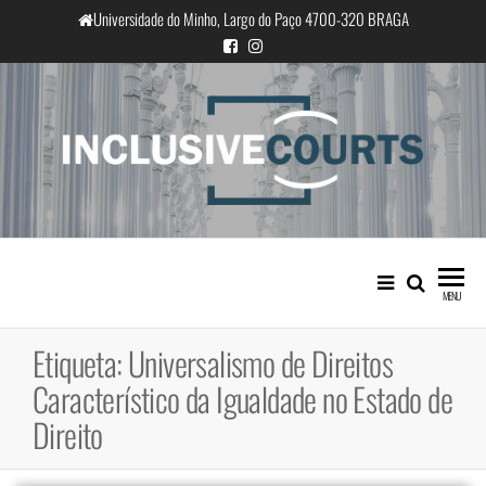
Saltar
Universidade do Minho, Largo do Paço 4700-320 BRAGA
para
o
conteúdo
InclusiveCourts
Igualdade e diferença cultural na
prática judicial portuguesa
MENU
Etiqueta:
Universalismo de Direitos
Característico da Igualdade no Estado de
Direito