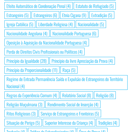
Efeito Automático de Condenação Penal
(4)
Estatuto de Refugiado
(5)
Estrangeiro
(5)
Estrangeiros
(6)
Etnia Cigana
(9)
Extradição
(5)
Igreja Católica
(5)
Liberdade Religiosa
(4)
Nacionalidade
(5)
Nacionalidade Angolana
(4)
Nacionalidade Portuguesa
(6)
Oposição à Aquisição da Nacionalidade Portuguesa
(4)
Perda de Direitos Civis Profissionais ou Políticos
(4)
Princípio da Igualdade
(28)
Princípio da livre Apreciação da Prova
(4)
Princípio da Proporcionalidade
(11)
Raça
(5)
Regime de Entrada Permanência Saída e Expulsão de Estrangeiros do Território
Nacional
(4)
Regras da Experiência Comum
(4)
Relatório Social
(8)
Religião
(8)
Religião Muçulmana
(3)
Rendimento Social de Inserção
(4)
Ritos Religiosos
(3)
Serviço de Estrangeiros e Fronteiras
(5)
Situação de Perigo
(5)
Superior Interesse da Criança
(4)
Tradições
(4)
Tradução
(4)
Tráfico de Estupefacientes
(4)
Ónus da Prova
(4)