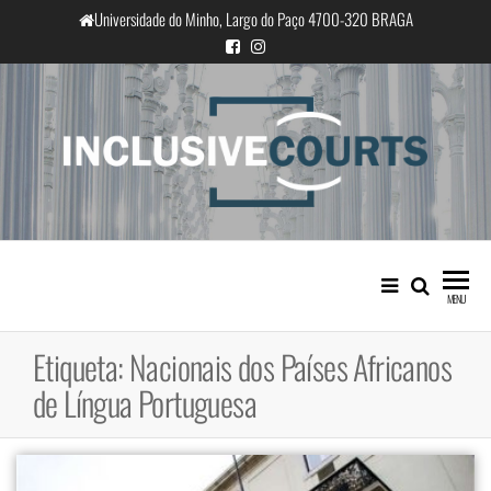
Saltar
Universidade do Minho, Largo do Paço 4700-320 BRAGA
para
o
conteúdo
InclusiveCourts
Igualdade e diferença cultural na
prática judicial portuguesa
MENU
Etiqueta:
Nacionais dos Países Africanos
de Língua Portuguesa