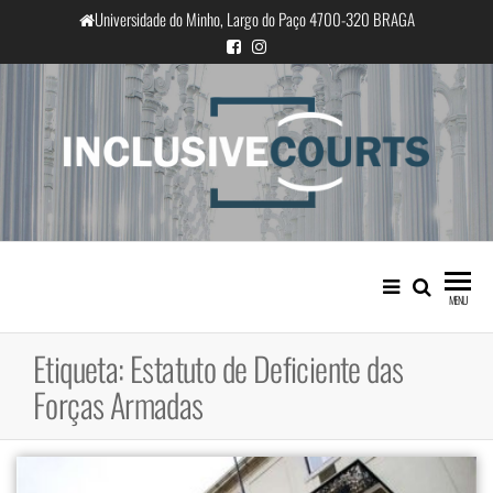
Saltar
Universidade do Minho, Largo do Paço 4700-320 BRAGA
para
o
conteúdo
InclusiveCourts
Igualdade e diferença cultural na
prática judicial portuguesa
MENU
Etiqueta:
Estatuto de Deficiente das
Forças Armadas