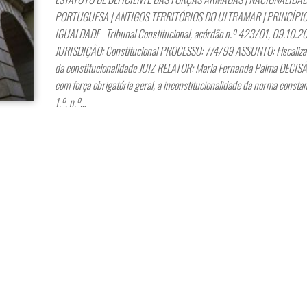
PORTUGUESA | ANTIGOS TERRITÓRIOS DO ULTRAMAR | PRINCÍPI
IGUALDADE Tribunal Constitucional, acórdão n.º 423/01, 09.10.
JURISDIÇÃO: Constitucional PROCESSO: 774/99 ASSUNTO: Fiscaliza
da constitucionalidade JUIZ RELATOR: Maria Fernanda Palma DECISÃ
com força obrigatória geral, a inconstitucionalidade da norma constan
1.º, n.º…