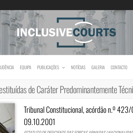
Igualdade e diferença cultural na prática jud
RUDÊNCIA
EQUIPA
PUBLICAÇÕES
NOTÍCIAS
GALERIA
CONTACTO
Destituídas de Caráter Predominantemente Técn
Tribunal Constitucional, acórdão n.º 423/
09.10.2001
ESTATUTO DE DEFICIENTE DAS FORÇAS ARMADAS | NACIONALIDA