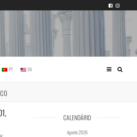
icial portuguesa
PT
EN
ico
01,
CALENDÁRIO
Agosto 2026
DE