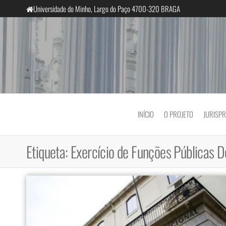
Saltar
Universidade do Minho, Largo do Paço 4700-320 BRAGA
para
o
conteúdo
InclusiveCourts
INÍCIO
O PROJETO
JURISP
Etiqueta:
Exercício de Funções Públicas 