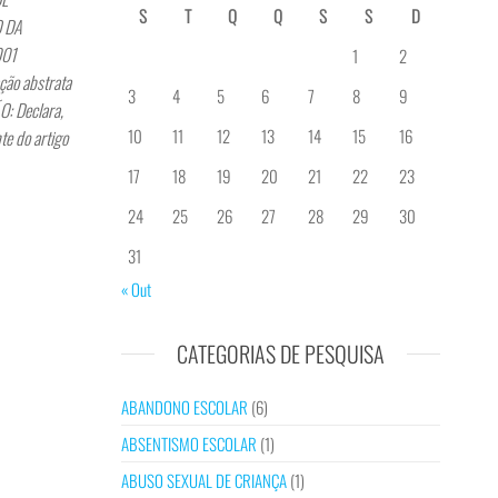
S
T
Q
Q
S
S
D
O DA
2001
1
2
ção abstrata
3
4
5
6
7
8
9
O: Declara,
10
11
12
13
14
15
16
te do artigo
17
18
19
20
21
22
23
24
25
26
27
28
29
30
31
« Out
CATEGORIAS DE PESQUISA
ABANDONO ESCOLAR
(6)
ABSENTISMO ESCOLAR
(1)
ABUSO SEXUAL DE CRIANÇA
(1)