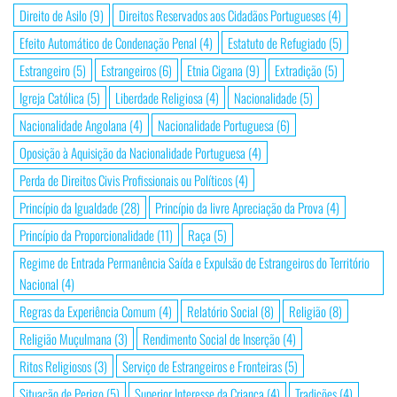
Direito de Asilo
(9)
Direitos Reservados aos Cidadãos Portugueses
(4)
Efeito Automático de Condenação Penal
(4)
Estatuto de Refugiado
(5)
Estrangeiro
(5)
Estrangeiros
(6)
Etnia Cigana
(9)
Extradição
(5)
Igreja Católica
(5)
Liberdade Religiosa
(4)
Nacionalidade
(5)
Nacionalidade Angolana
(4)
Nacionalidade Portuguesa
(6)
Oposição à Aquisição da Nacionalidade Portuguesa
(4)
Perda de Direitos Civis Profissionais ou Políticos
(4)
Princípio da Igualdade
(28)
Princípio da livre Apreciação da Prova
(4)
Princípio da Proporcionalidade
(11)
Raça
(5)
Regime de Entrada Permanência Saída e Expulsão de Estrangeiros do Território
Nacional
(4)
Regras da Experiência Comum
(4)
Relatório Social
(8)
Religião
(8)
Religião Muçulmana
(3)
Rendimento Social de Inserção
(4)
Ritos Religiosos
(3)
Serviço de Estrangeiros e Fronteiras
(5)
Situação de Perigo
(5)
Superior Interesse da Criança
(4)
Tradições
(4)