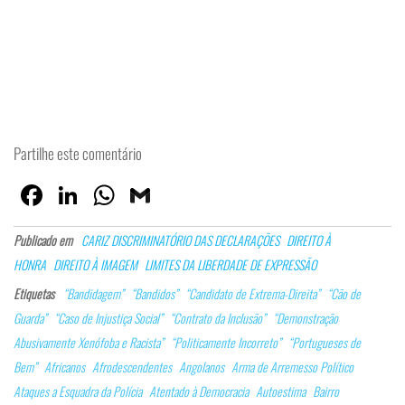
Partilhe este comentário
Fa
Lin
W
G
ce
ke
ha
m
Publicado em
CARIZ DISCRIMINATÓRIO DAS DECLARAÇÕES
DIREITO À
bo
dI
ts
ail
HONRA
DIREITO À IMAGEM
LIMITES DA LIBERDADE DE EXPRESSÃO
ok
n
Ap
Etiquetas
“Bandidagem”
“Bandidos”
“Candidato de Extrema-Direita”
“Cão de
p
Guarda”
“Caso de Injustiça Social”
“Contrato da Inclusão”
“Demonstração
Abusivamente Xenófoba e Racista”
“Politicamente Incorreto”
“Portugueses de
Bem”
Africanos
Afrodescendentes
Angolanos
Arma de Arremesso Político
Ataques a Esquadra da Polícia
Atentado à Democracia
Autoestima
Bairro