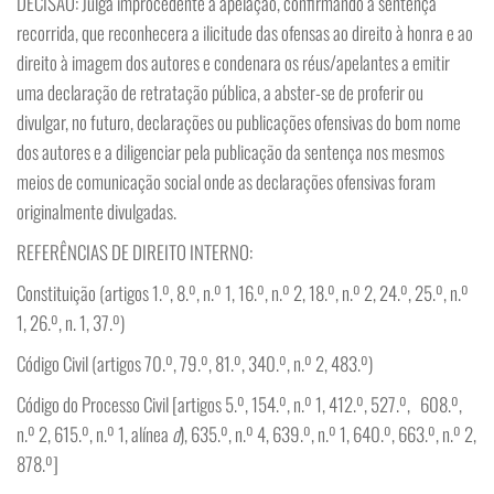
DECISÃO: Julga improcedente a apelação, confirmando a sentença
recorrida, que reconhecera a ilicitude das ofensas ao direito à honra e ao
direito à imagem dos autores e condenara os réus/apelantes a emitir
uma declaração de retratação pública, a abster-se de proferir ou
divulgar, no futuro, declarações ou publicações ofensivas do bom nome
dos autores e a diligenciar pela publicação da sentença nos mesmos
meios de comunicação social onde as declarações ofensivas foram
originalmente divulgadas.
REFERÊNCIAS DE DIREITO INTERNO:
Constituição (artigos 1.º, 8.º, n.º 1, 16.º, n.º 2, 18.º, n.º 2, 24.º, 25.º, n.º
1, 26.º, n. 1, 37.º)
Código Civil (artigos 70.º, 79.º, 81.º, 340.º, n.º 2, 483.º)
Código do Processo Civil [artigos 5.º, 154.º, n.º 1, 412.º, 527.º, 608.º,
n.º 2, 615.º, n.º 1, alínea
d
), 635.º, n.º 4, 639.º, n.º 1, 640.º, 663.º, n.º 2,
878.º]