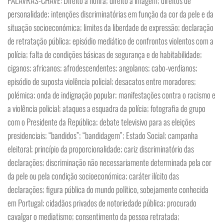
PALAVRAS-CHAVE: Direito à honra; direito à imagem; direitos de
personalidade; intenções discriminatórias em função da cor da pele e da
situação socioeconómica; limites da liberdade de expressão; declaração
de retratação pública; episódio mediático de confrontos violentos com a
polícia; falta de condições básicas de segurança e de habitabilidade;
ciganos; africanos; afrodescendentes; angolanos; cabo-verdianos;
episódio de suposta violência policial; desacatos entre moradores;
polémica; onda de indignação popular; manifestações contra o racismo e
a violência policial; ataques a esquadra da polícia; fotografia de grupo
com o Presidente da República; debate televisivo para as eleições
presidenciais; “bandidos”; “bandidagem”; Estado Social; campanha
eleitoral; princípio da proporcionalidade; cariz discriminatório das
declarações; discriminação não necessariamente determinada pela cor
da pele ou pela condição socioeconómica; caráter ilícito das
declarações; figura pública do mundo político, sobejamente conhecida
em Portugal; cidadãos privados de notoriedade pública; procurado
cavalgar o mediatismo; consentimento da pessoa retratada;