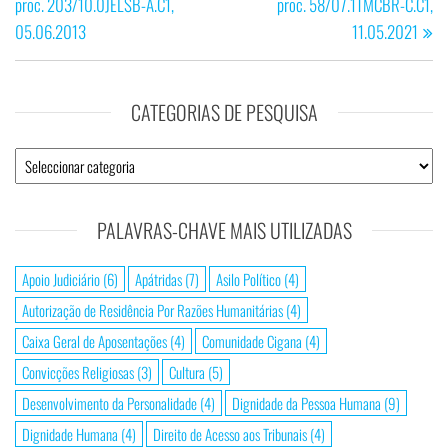
proc. 203/10.0JELSB-A.C1,
proc. 58/07.1TMCBR-C.C1,
artigos
05.06.2013
11.05.2021
CATEGORIAS DE PESQUISA
Categorias
de
Pesquisa
PALAVRAS-CHAVE MAIS UTILIZADAS
Apoio Judiciário
(6)
Apátridas
(7)
Asilo Político
(4)
Autorização de Residência Por Razões Humanitárias
(4)
Caixa Geral de Aposentações
(4)
Comunidade Cigana
(4)
Convicções Religiosas
(3)
Cultura
(5)
Desenvolvimento da Personalidade
(4)
Dignidade da Pessoa Humana
(9)
Dignidade Humana
(4)
Direito de Acesso aos Tribunais
(4)