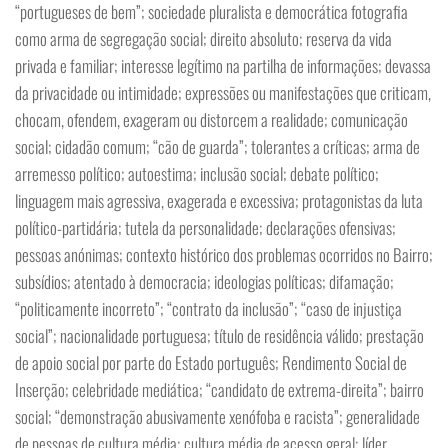
“portugueses de bem”; sociedade pluralista e democrática fotografia
como arma de segregação social; direito absoluto; reserva da vida
privada e familiar; interesse legítimo na partilha de informações; devassa
da privacidade ou intimidade; expressões ou manifestações que criticam,
chocam, ofendem, exageram ou distorcem a realidade; comunicação
social; cidadão comum; “cão de guarda”; tolerantes a críticas; arma de
arremesso político; autoestima; inclusão social; debate político;
linguagem mais agressiva, exagerada e excessiva; protagonistas da luta
político-partidária; tutela da personalidade; declarações ofensivas;
pessoas anónimas; contexto histórico dos problemas ocorridos no Bairro;
subsídios; atentado à democracia; ideologias políticas; difamação;
“politicamente incorreto”; “contrato da inclusão”; “caso de injustiça
social”; nacionalidade portuguesa; título de residência válido; prestação
de apoio social por parte do Estado português; Rendimento Social de
Inserção; celebridade mediática; “candidato de extrema-direita”; bairro
social; “demonstração abusivamente xenófoba e racista”; generalidade
de pessoas de cultura média; cultura média de acesso geral; líder