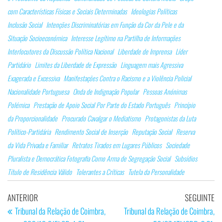
com Características Físicas e Sociais Determinadas
Ideologias Políticas
Inclusão Social
Intenções Discriminatórias em Função da Cor da Pele e da
Situação Socioeconómica
Interesse Legítimo na Partilha de Informações
Interlocutores da Discussão Política Nacional
Liberdade de Imprensa
Líder
Partidário
Limites da Liberdade de Expressão
Linguagem mais Agressiva
Exagerada e Excessiva
Manifestações Contra o Racismo e a Violência Policial
Nacionalidade Portuguesa
Onda de Indignação Popular
Pessoas Anónimas
Polémica
Prestação de Apoio Social Por Parte do Estado Português
Princípio
da Proporcionalidade
Procurado Cavalgar o Mediatismo
Protagonistas da Luta
Político-Partidária
Rendimento Social de Inserção
Reputação Social
Reserva
da Vida Privada e Familiar
Retratos Tirados em Lugares Públicos
Sociedade
Pluralista e Democrática Fotografia Como Arma de Segregação Social
Subsídios
Título de Residência Válido
Tolerantes a Críticas
Tutela da Personalidade
Navegação
Artigo
Ar
ANTERIOR
SEGUINTE
de
anterior
se
Tribunal da Relação de Coimbra,
Tribunal da Relação de Coimbra,