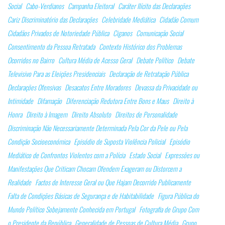
Social
Cabo-Verdianos
Campanha Eleitoral
Caráter Ilícito das Declarações
Cariz Discriminatório das Declarações
Celebridade Mediática
Cidadão Comum
Cidadãos Privados de Notoriedade Pública
Ciganos
Comunicação Social
Consentimento da Pessoa Retratada
Contexto Histórico dos Problemas
Ocorridos no Bairro
Cultura Média de Acesso Geral
Debate Político
Debate
Televisivo Para as Eleições Presidenciais
Declaração de Retratação Pública
Declarações Ofensivas
Desacatos Entre Moradores
Devassa da Privacidade ou
Intimidade
Difamação
Diferenciação Redutora Entre Bons e Maus
Direito à
Honra
Direito à Imagem
Direito Absoluto
Direitos de Personalidade
Discriminação Não Necessariamente Determinada Pela Cor da Pele ou Pela
Condição Socioeconómica
Episódio de Suposta Violência Policial
Episódio
Mediático de Confrontos Violentos com a Polícia
Estado Social
Expressões ou
Manifestações Que Criticam Chocam Ofendem Exageram ou Distorcem a
Realidade
Factos de Interesse Geral ou Que Hajam Decorrido Publicamente
Falta de Condições Básicas de Segurança e de Habitabilidade
Figura Pública do
Mundo Político Sobejamente Conhecida em Portugal
Fotografia de Grupo Com
o Presidente da República
Generalidade de Pessoas de Cultura Média
Grupo