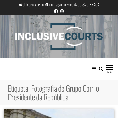
Saltar
Universidade do Minho, Largo do Paço 4700-320 BRAGA
para
o
conteúdo
InclusiveCourts
Igualdade e diferença cultural na
prática judicial portuguesa
MENU
Etiqueta:
Fotografia de Grupo Com o
Presidente da República