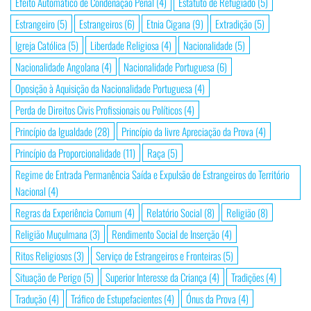
Efeito Automático de Condenação Penal
(4)
Estatuto de Refugiado
(5)
Estrangeiro
(5)
Estrangeiros
(6)
Etnia Cigana
(9)
Extradição
(5)
Igreja Católica
(5)
Liberdade Religiosa
(4)
Nacionalidade
(5)
Nacionalidade Angolana
(4)
Nacionalidade Portuguesa
(6)
Oposição à Aquisição da Nacionalidade Portuguesa
(4)
Perda de Direitos Civis Profissionais ou Políticos
(4)
Princípio da Igualdade
(28)
Princípio da livre Apreciação da Prova
(4)
Princípio da Proporcionalidade
(11)
Raça
(5)
Regime de Entrada Permanência Saída e Expulsão de Estrangeiros do Território
Nacional
(4)
Regras da Experiência Comum
(4)
Relatório Social
(8)
Religião
(8)
Religião Muçulmana
(3)
Rendimento Social de Inserção
(4)
Ritos Religiosos
(3)
Serviço de Estrangeiros e Fronteiras
(5)
Situação de Perigo
(5)
Superior Interesse da Criança
(4)
Tradições
(4)
Tradução
(4)
Tráfico de Estupefacientes
(4)
Ónus da Prova
(4)