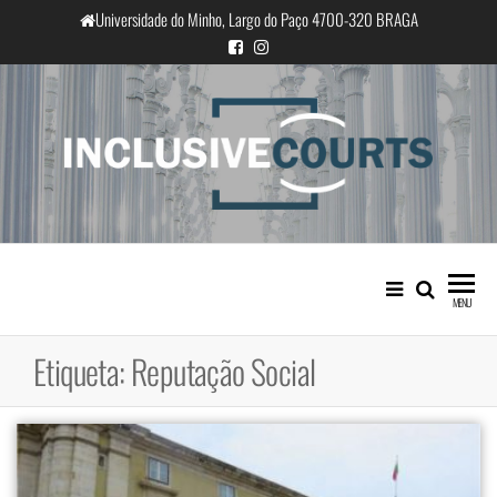
Saltar
Universidade do Minho, Largo do Paço 4700-320 BRAGA
para
o
conteúdo
InclusiveCourts
Igualdade e diferença cultural na
prática judicial portuguesa
MENU
Etiqueta:
Reputação Social