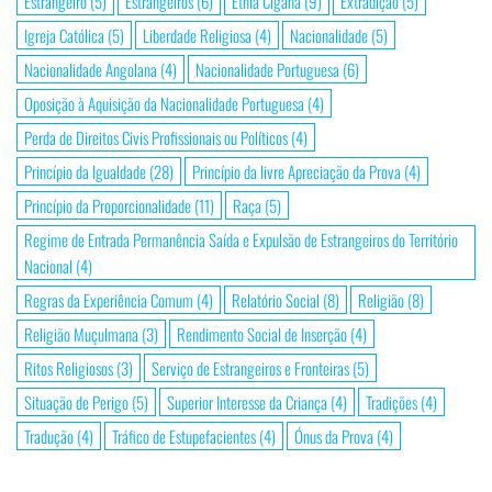
Estrangeiro
(5)
Estrangeiros
(6)
Etnia Cigana
(9)
Extradição
(5)
Igreja Católica
(5)
Liberdade Religiosa
(4)
Nacionalidade
(5)
Nacionalidade Angolana
(4)
Nacionalidade Portuguesa
(6)
Oposição à Aquisição da Nacionalidade Portuguesa
(4)
Perda de Direitos Civis Profissionais ou Políticos
(4)
Princípio da Igualdade
(28)
Princípio da livre Apreciação da Prova
(4)
Princípio da Proporcionalidade
(11)
Raça
(5)
Regime de Entrada Permanência Saída e Expulsão de Estrangeiros do Território
Nacional
(4)
Regras da Experiência Comum
(4)
Relatório Social
(8)
Religião
(8)
Religião Muçulmana
(3)
Rendimento Social de Inserção
(4)
Ritos Religiosos
(3)
Serviço de Estrangeiros e Fronteiras
(5)
Situação de Perigo
(5)
Superior Interesse da Criança
(4)
Tradições
(4)
Tradução
(4)
Tráfico de Estupefacientes
(4)
Ónus da Prova
(4)