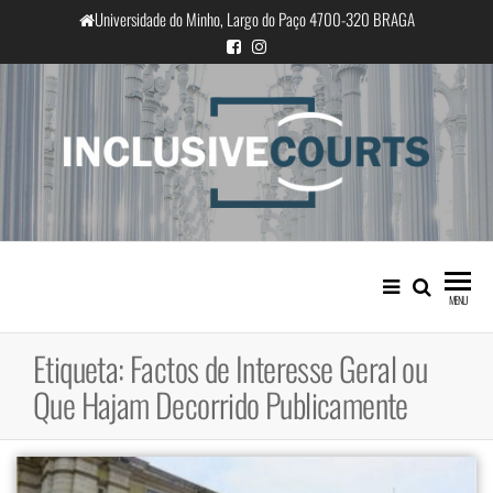
Saltar
Universidade do Minho, Largo do Paço 4700-320 BRAGA
para
o
conteúdo
InclusiveCourts
Igualdade e diferença cultural na
prática judicial portuguesa
MENU
Etiqueta:
Factos de Interesse Geral ou
Que Hajam Decorrido Publicamente