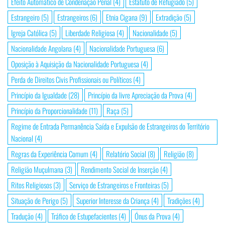
Efeito Automático de Condenação Penal
(4)
Estatuto de Refugiado
(5)
Estrangeiro
(5)
Estrangeiros
(6)
Etnia Cigana
(9)
Extradição
(5)
Igreja Católica
(5)
Liberdade Religiosa
(4)
Nacionalidade
(5)
Nacionalidade Angolana
(4)
Nacionalidade Portuguesa
(6)
Oposição à Aquisição da Nacionalidade Portuguesa
(4)
Perda de Direitos Civis Profissionais ou Políticos
(4)
Princípio da Igualdade
(28)
Princípio da livre Apreciação da Prova
(4)
Princípio da Proporcionalidade
(11)
Raça
(5)
Regime de Entrada Permanência Saída e Expulsão de Estrangeiros do Território
Nacional
(4)
Regras da Experiência Comum
(4)
Relatório Social
(8)
Religião
(8)
Religião Muçulmana
(3)
Rendimento Social de Inserção
(4)
Ritos Religiosos
(3)
Serviço de Estrangeiros e Fronteiras
(5)
Situação de Perigo
(5)
Superior Interesse da Criança
(4)
Tradições
(4)
Tradução
(4)
Tráfico de Estupefacientes
(4)
Ónus da Prova
(4)