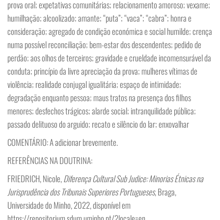
prova oral; expetativas comunitárias; relacionamento amoroso; vexame;
humilhação; alcoolizado; amante; “puta”; “vaca”; “cabra”; honra e
consideração; agregado de condição económica e social humilde; crença
numa possível reconciliação; bem-estar dos descendentes; pedido de
perdão; aos olhos de terceiros; gravidade e crueldade incomensurável da
conduta; princípio da livre apreciação da prova; mulheres vítimas de
violência; realidade conjugal igualitária; espaço de intimidade;
degradação enquanto pessoa; maus tratos na presença dos filhos
menores; desfechos trágicos; alarde social; intranquilidade pública;
passado delituoso do arguido; recato e silêncio do lar; enxovalhar
COMENTÁRIO: A adicionar brevemente.
REFERÊNCIAS NA DOUTRINA:
FRIEDRICH, Nicole,
Diferença Cultural Sub Judice: Minorias Étnicas na
Jurisprudência dos Tribunais Superiores Portugueses
, Braga,
Universidade do Minho, 2022, disponível em
https://repositorium.sdum.uminho.pt/?locale=en.