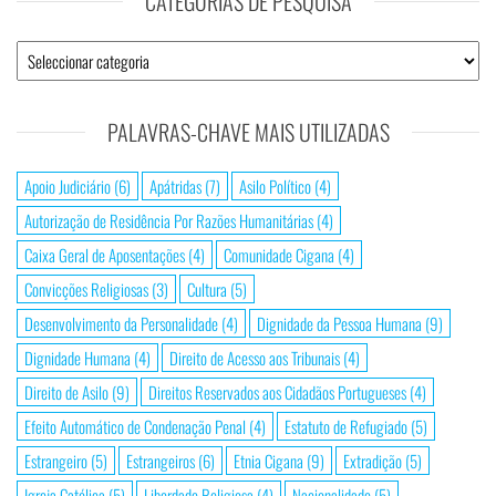
CATEGORIAS DE PESQUISA
Categorias
de
Pesquisa
PALAVRAS-CHAVE MAIS UTILIZADAS
Apoio Judiciário
(6)
Apátridas
(7)
Asilo Político
(4)
Autorização de Residência Por Razões Humanitárias
(4)
Caixa Geral de Aposentações
(4)
Comunidade Cigana
(4)
Convicções Religiosas
(3)
Cultura
(5)
Desenvolvimento da Personalidade
(4)
Dignidade da Pessoa Humana
(9)
Dignidade Humana
(4)
Direito de Acesso aos Tribunais
(4)
Direito de Asilo
(9)
Direitos Reservados aos Cidadãos Portugueses
(4)
Efeito Automático de Condenação Penal
(4)
Estatuto de Refugiado
(5)
Estrangeiro
(5)
Estrangeiros
(6)
Etnia Cigana
(9)
Extradição
(5)
Igreja Católica
(5)
Liberdade Religiosa
(4)
Nacionalidade
(5)