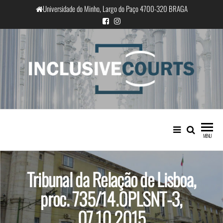
Saltar
Universidade do Minho, Largo do Paço 4700-320 BRAGA
para
o
conteúdo
InclusiveCourts
Igualdade e diferença cultural na
prática judicial portuguesa
MENU
Tribunal da Relação de Lisboa,
proc. 735/14.0PLSNT-3,
07.10.2015