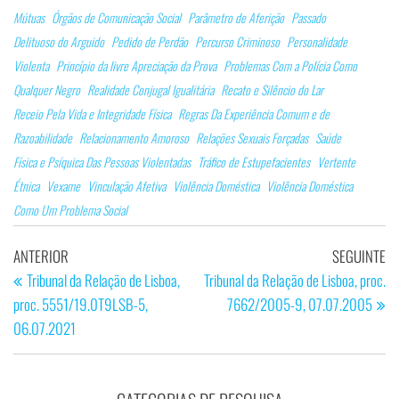
Mútuas
Órgãos de Comunicação Social
Parâmetro de Aferição
Passado
Delituoso do Arguido
Pedido de Perdão
Percurso Criminoso
Personalidade
Violenta
Princípio da livre Apreciação da Prova
Problemas Com a Polícia Como
Qualquer Negro
Realidade Conjugal Igualitária
Recato e Silêncio do Lar
Receio Pela Vida e Integridade Física
Regras Da Experiência Comum e de
Razoabilidade
Relacionamento Amoroso
Relações Sexuais Forçadas
Saúde
Física e Psíquica Das Pessoas Violentadas
Tráfico de Estupefacientes
Vertente
Étnica
Vexame
Vinculação Afetiva
Violência Doméstica
Violência Doméstica
Como Um Problema Social
Navegação
Artigo
Ar
ANTERIOR
SEGUINTE
de
anterior
se
Tribunal da Relação de Lisboa,
Tribunal da Relação de Lisboa, proc.
proc. 5551/19.0T9LSB-5,
7662/2005-9, 07.07.2005
artigos
06.07.2021