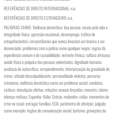
REFERÊNCIAS DE DIREITO INTERNACIONAL: n.a.
REFERÊNCIAS DE DIREITO ESTRANGEIRO: n.a.
PALAVRAS-CHAVE: Violência doméstica; boa pessoa; receio pela vida e
integridade física; agressão ocasional; desemprego; tráfico de
estupefacientes; circunstâncias que nunca levariam um branco a ser
denunciado; problemas com a polícia como qualquer negro; regras da
experiência comum e de razoabilidade; vertente étnica; cultura africana;
saúde física e psíquica das pessoas violentadas; dignidade humana;
ausência de autocrítica; arrependimento; interiorização da gravidade do
crime; atitude desculpabilizante; personalidade violenta; percurso
criminoso; violência doméstica como um problema social; condutas
cíclicas; vinculação afetiva; relações sexuais forçadas; monstro; ciúme;
ofensas mútuas; Espanha; Itália; Grécia; malandro; calão; momentos de
crise no casal; estragar famílias; EUA; parâmetro de aferição; julgado
como exemplo; órgãos de comunicação social; batismo; gravações da