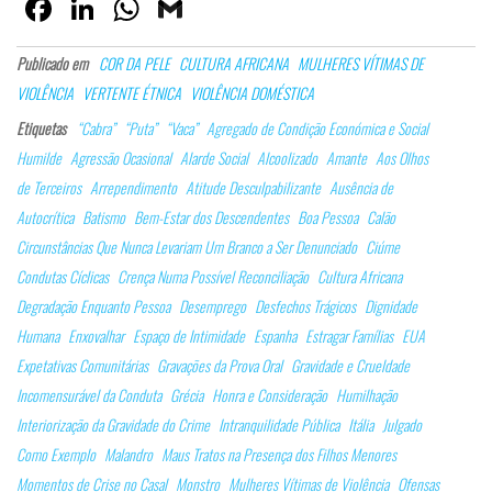
Fa
Lin
W
G
ce
ke
ha
m
Publicado em
COR DA PELE
CULTURA AFRICANA
MULHERES VÍTIMAS DE
bo
dI
ts
ail
VIOLÊNCIA
VERTENTE ÉTNICA
VIOLÊNCIA DOMÉSTICA
ok
n
Ap
Etiquetas
“Cabra”
“Puta”
“Vaca”
Agregado de Condição Económica e Social
p
Humilde
Agressão Ocasional
Alarde Social
Alcoolizado
Amante
Aos Olhos
de Terceiros
Arrependimento
Atitude Desculpabilizante
Ausência de
Autocrítica
Batismo
Bem-Estar dos Descendentes
Boa Pessoa
Calão
Circunstâncias Que Nunca Levariam Um Branco a Ser Denunciado
Ciúme
Condutas Cíclicas
Crença Numa Possível Reconciliação
Cultura Africana
Degradação Enquanto Pessoa
Desemprego
Desfechos Trágicos
Dignidade
Humana
Enxovalhar
Espaço de Intimidade
Espanha
Estragar Famílias
EUA
Expetativas Comunitárias
Gravações da Prova Oral
Gravidade e Crueldade
Incomensurável da Conduta
Grécia
Honra e Consideração
Humilhação
Interiorização da Gravidade do Crime
Intranquilidade Pública
Itália
Julgado
Como Exemplo
Malandro
Maus Tratos na Presença dos Filhos Menores
Momentos de Crise no Casal
Monstro
Mulheres Vítimas de Violência
Ofensas