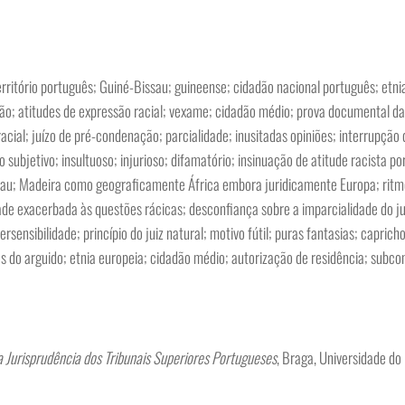
ritório português; Guiné-Bissau; guineense; cidadão nacional português; etnia
ção; atitudes de expressão racial; vexame; cidadão médio; prova documental da
racial; juízo de pré-condenação; parcialidade; inusitadas opiniões; interrupção
subjetivo; insultuoso; injurioso; difamatório; insinuação de atitude racista po
issau; Madeira como geograficamente África embora juridicamente Europa; ritm
de exacerbada às questões rácicas; desconfiança sobre a imparcialidade do ju
rsensibilidade; princípio do juiz natural; motivo fútil; puras fantasias; capric
tos do arguido; etnia europeia; cidadão médio; autorização de residência; subco
na Jurisprudência dos Tribunais Superiores Portugueses
, Braga, Universidade do