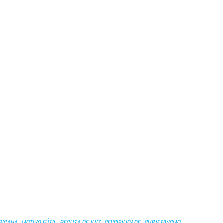
RICANA
MOTIVO FÚTIL
RECUSA DE JUIZ
SENSIBILIDADE
SUBJETIVISMO