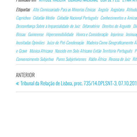
bo
dI
ts
ail
Etiquetas
Alto Comissariado Para as Minorias Étnicas
Angola
Angolana
Atitude
ok
n
Ap
Caprichos
Cidadão Médio
Cidadão Nacional Português
Conhecimentos e Amizad
p
Desconfiança Sobre a Imparcialidade do Juiz
Difamatório
Direitos do Arguido
Di
Bissau
Guineense
Hipersensibilidade
Honra e Consideração
Injurioso
Insinua
Inusitadas Opiniões
Juízo de Pré-Condenação
Madeira Como Geograficamente Áf
e Grave
Música Africana
Nascido em Solo Africano Então Território Português
P
Convencimento Subjetivo
Puros Subjetivismos
Rádio África
Recusa de Juiz
Ri
Navegação
Artigo
ANTERIOR
de
anterior
Tribunal da Relação de Lisboa, proc. 735/14.0PLSNT-3, 07.10.20
artigos