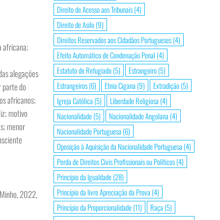
Direito de Acesso aos Tribunais
(4)
Direito de Asilo
(9)
Direitos Reservados aos Cidadãos Portugueses
(4)
 africana;
Efeito Automático de Condenação Penal
(4)
Estatuto de Refugiado
(5)
Estrangeiro
(5)
 das alegações
Estrangeiros
(6)
Etnia Cigana
(9)
Extradição
(5)
r parte do
os africanos;
Igreja Católica
(5)
Liberdade Religiosa
(4)
iz; motivo
Nacionalidade
(5)
Nacionalidade Angolana
(4)
hos; menor
Nacionalidade Portuguesa
(6)
nsciente
Oposição à Aquisição da Nacionalidade Portuguesa
(4)
Perda de Direitos Civis Profissionais ou Políticos
(4)
Princípio da Igualdade
(28)
Princípio da livre Apreciação da Prova
(4)
 Minho, 2022,
Princípio da Proporcionalidade
(11)
Raça
(5)