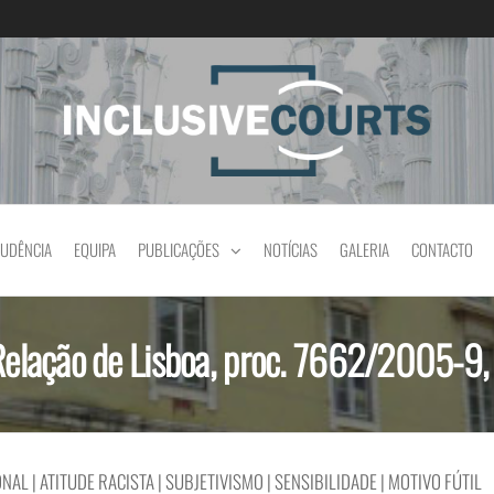
Igualdade e diferença cultural na prática jud
RUDÊNCIA
EQUIPA
PUBLICAÇÕES
NOTÍCIAS
GALERIA
CONTACTO
 Relação de Lisboa, proc. 7662/2005-9
ONAL | ATITUDE RACISTA | SUBJETIVISMO | SENSIBILIDADE | MOTIVO FÚTIL