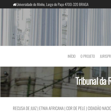
Saltar
Universidade do Minho, Largo do Paço 4700-320 BRAGA
para
o
conteúdo
InclusiveCourts
INÍCIO
O PROJETO
JURISP
Tribunal da
RECUSA DE JUIZ | ETNIA AFRICANA | COR DE PELE | CIDADÃO NACI