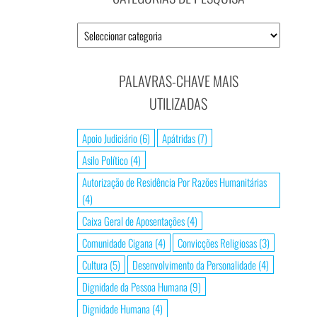
Categorias
de
Pesquisa
PALAVRAS-CHAVE MAIS
UTILIZADAS
Apoio Judiciário
(6)
Apátridas
(7)
Asilo Político
(4)
Autorização de Residência Por Razões Humanitárias
(4)
Caixa Geral de Aposentações
(4)
Comunidade Cigana
(4)
Convicções Religiosas
(3)
Cultura
(5)
Desenvolvimento da Personalidade
(4)
Dignidade da Pessoa Humana
(9)
Dignidade Humana
(4)