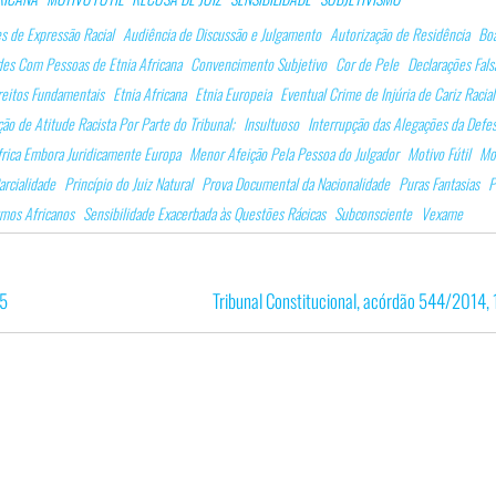
s de Expressão Racial
Audiência de Discussão e Julgamento
Autorização de Residência
Boa
es Com Pessoas de Etnia Africana
Convencimento Subjetivo
Cor de Pele
Declarações Fals
reitos Fundamentais
Etnia Africana
Etnia Europeia
Eventual Crime de Injúria de Cariz Racial
ção de Atitude Racista Por Parte do Tribunal;
Insultuoso
Interrupção das Alegações da Defe
rica Embora Juridicamente Europa
Menor Afeição Pela Pessoa do Julgador
Motivo Fútil
Mo
arcialidade
Princípio do Juiz Natural
Prova Documental da Nacionalidade
Puras Fantasias
P
tmos Africanos
Sensibilidade Exacerbada às Questões Rácicas
Subconsciente
Vexame
15
Tribunal Constitucional, acórdão 544/2014,