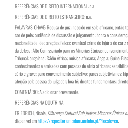
REFERÊNCIAS DE DIREITO INTERNACIONAL: n.a.
REFERÊNCIAS DE DIREITO ESTRANGEIRO: n.a.
PALAVRAS-CHAVE: Recusa de juiz; nascido em solo africano, então ter
cor de pele; audiência de discussão e julgamento; honra e considera
nacionalidade; declarações falsas; eventual crime de injúria de cariz 
da defesa; Alto Comissariado para as Minorias Étnicas; convencimento 
Tribunal; angolana; Rádio África; música africana; Angola; Guiné-B
conhecimentos e amizades com pessoas de etnia africana; sensibilida
sério e grave; puro convencimento subjetivo; puros subjetivismos; hipe
afeição pela pessoa do julgador; boa fé; direitos fundamentais; direi
COMENTÁRIO: A adicionar brevemente.
REFERÊNCIAS NA DOUTRINA:
FRIEDRICH, Nicole,
Diferença Cultural Sub Judice: Minorias Étnicas 
disponível em
https://repositorium.sdum.uminho.pt/?locale=en
.