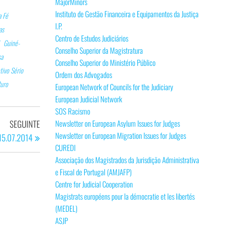
MajorMinors
Instituto de Gestão Financeira e Equipamentos da Justiça
 Fé
I.P.
as
Centro de Estudos Judiciários
Guiné-
Conselho Superior da Magistratura
sa
Conselho Superior do Ministério Público
tivo Sério
Ordem dos Advogados
uro
European Network of Councils for the Judiciary
European Judicial Network
SOS Racismo
Artigo
Newsletter on European Asylum Issues for Judges
SEGUINTE
Newsletter on European Migration Issues for Judges
seguinte
 15.07.2014
CUREDI
Associação dos Magistrados da Jurisdição Administrativa
e Fiscal de Portugal (AMJAFP)
Centre for Judicial Cooperation
Magistrats européens pour la démocratie et les libertés
(MEDEL)
ASJP