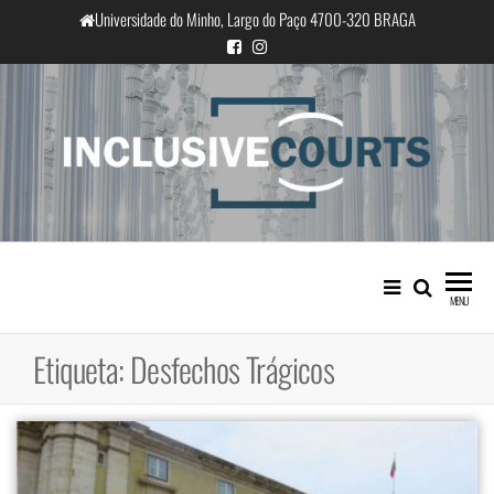
Saltar
Universidade do Minho, Largo do Paço 4700-320 BRAGA
para
o
conteúdo
InclusiveCourts
Igualdade e diferença cultural na
prática judicial portuguesa
MENU
Etiqueta:
Desfechos Trágicos