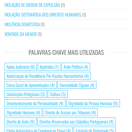
VIOLAÇÃO DE ORDEM DE EXPULSÃO
(1)
VIOLAÇÃO SISTEMÁTICA DOS DIREITOS HUMANOS
(1)
VIOLÊNCIA DOMÉSTICA
(1)
VONTADE DA MENOR
(1)
PALAVRAS-CHAVE MAIS UTILIZADAS
Apoio Judiciário
(6)
Apátridas
(7)
Asilo Político
(4)
Autorização de Residência Por Razões Humanitárias
(4)
Caixa Geral de Aposentações
(4)
Comunidade Cigana
(4)
Convicções Religiosas
(3)
Cultura
(5)
Desenvolvimento da Personalidade
(4)
Dignidade da Pessoa Humana
(9)
Dignidade Humana
(4)
Direito de Acesso aos Tribunais
(4)
Direito de Asilo
(9)
Direitos Reservados aos Cidadãos Portugueses
(4)
Efeito Automático de Condenação Penal
(4)
Estatuto de Refugiado
(5)