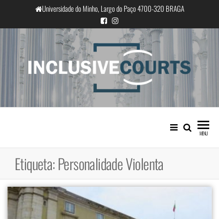
Saltar
Universidade do Minho, Largo do Paço 4700-320 BRAGA
para
o
conteúdo
InclusiveCourts
Igualdade e diferença cultural na
prática judicial portuguesa
MENU
Etiqueta:
Personalidade Violenta