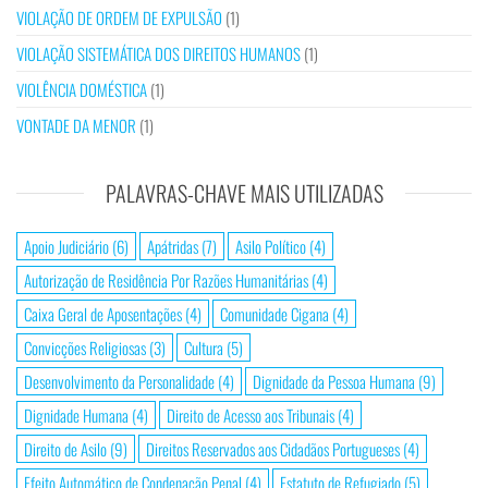
VIOLAÇÃO DE ORDEM DE EXPULSÃO
(1)
VIOLAÇÃO SISTEMÁTICA DOS DIREITOS HUMANOS
(1)
VIOLÊNCIA DOMÉSTICA
(1)
VONTADE DA MENOR
(1)
PALAVRAS-CHAVE MAIS UTILIZADAS
Apoio Judiciário
(6)
Apátridas
(7)
Asilo Político
(4)
Autorização de Residência Por Razões Humanitárias
(4)
Caixa Geral de Aposentações
(4)
Comunidade Cigana
(4)
Convicções Religiosas
(3)
Cultura
(5)
Desenvolvimento da Personalidade
(4)
Dignidade da Pessoa Humana
(9)
Dignidade Humana
(4)
Direito de Acesso aos Tribunais
(4)
Direito de Asilo
(9)
Direitos Reservados aos Cidadãos Portugueses
(4)
Efeito Automático de Condenação Penal
(4)
Estatuto de Refugiado
(5)