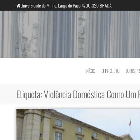
Saltar
Universidade do Minho, Largo do Paço 4700-320 BRAGA
para
o
conteúdo
InclusiveCourts
INÍCIO
O PROJETO
JURISP
Etiqueta:
Violência Doméstica Como Um P