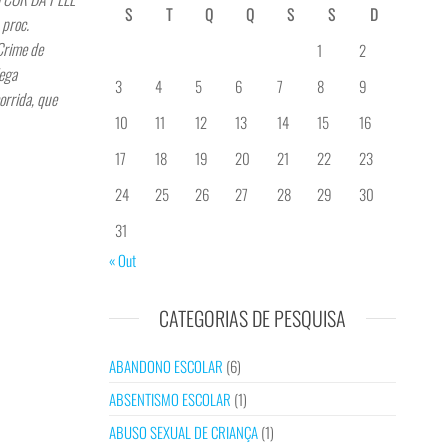
S
T
Q
Q
S
S
D
 proc.
rime de
1
2
Nega
3
4
5
6
7
8
9
orrida, que
10
11
12
13
14
15
16
17
18
19
20
21
22
23
24
25
26
27
28
29
30
31
« Out
CATEGORIAS DE PESQUISA
ABANDONO ESCOLAR
(6)
ABSENTISMO ESCOLAR
(1)
ABUSO SEXUAL DE CRIANÇA
(1)