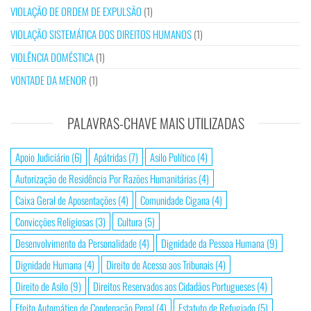
VIOLAÇÃO DE ORDEM DE EXPULSÃO
(1)
VIOLAÇÃO SISTEMÁTICA DOS DIREITOS HUMANOS
(1)
VIOLÊNCIA DOMÉSTICA
(1)
VONTADE DA MENOR
(1)
PALAVRAS-CHAVE MAIS UTILIZADAS
Apoio Judiciário
(6)
Apátridas
(7)
Asilo Político
(4)
Autorização de Residência Por Razões Humanitárias
(4)
Caixa Geral de Aposentações
(4)
Comunidade Cigana
(4)
Convicções Religiosas
(3)
Cultura
(5)
Desenvolvimento da Personalidade
(4)
Dignidade da Pessoa Humana
(9)
Dignidade Humana
(4)
Direito de Acesso aos Tribunais
(4)
Direito de Asilo
(9)
Direitos Reservados aos Cidadãos Portugueses
(4)
Efeito Automático de Condenação Penal
(4)
Estatuto de Refugiado
(5)