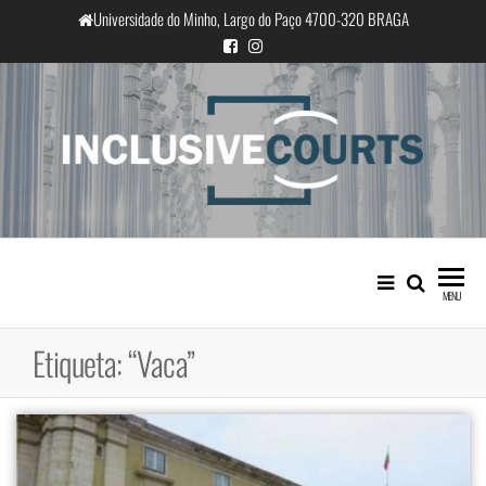
Saltar
Universidade do Minho, Largo do Paço 4700-320 BRAGA
para
o
conteúdo
InclusiveCourts
Igualdade e diferença cultural na
prática judicial portuguesa
MENU
Etiqueta:
“Vaca”