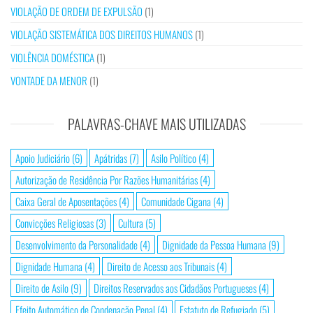
VIOLAÇÃO DE ORDEM DE EXPULSÃO
(1)
VIOLAÇÃO SISTEMÁTICA DOS DIREITOS HUMANOS
(1)
VIOLÊNCIA DOMÉSTICA
(1)
VONTADE DA MENOR
(1)
PALAVRAS-CHAVE MAIS UTILIZADAS
Apoio Judiciário
(6)
Apátridas
(7)
Asilo Político
(4)
Autorização de Residência Por Razões Humanitárias
(4)
Caixa Geral de Aposentações
(4)
Comunidade Cigana
(4)
Convicções Religiosas
(3)
Cultura
(5)
Desenvolvimento da Personalidade
(4)
Dignidade da Pessoa Humana
(9)
Dignidade Humana
(4)
Direito de Acesso aos Tribunais
(4)
Direito de Asilo
(9)
Direitos Reservados aos Cidadãos Portugueses
(4)
Efeito Automático de Condenação Penal
(4)
Estatuto de Refugiado
(5)