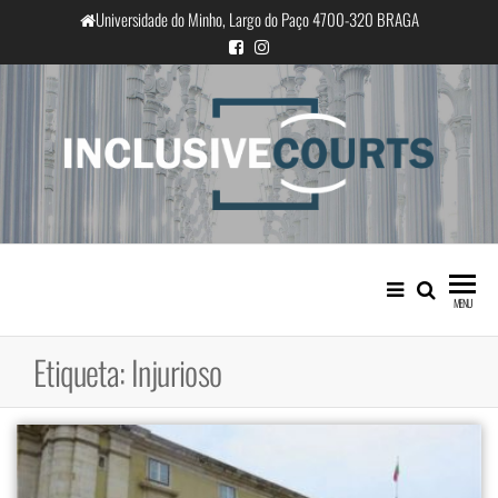
Saltar
Universidade do Minho, Largo do Paço 4700-320 BRAGA
para
o
conteúdo
InclusiveCourts
Igualdade e diferença cultural na
prática judicial portuguesa
MENU
Etiqueta:
Injurioso