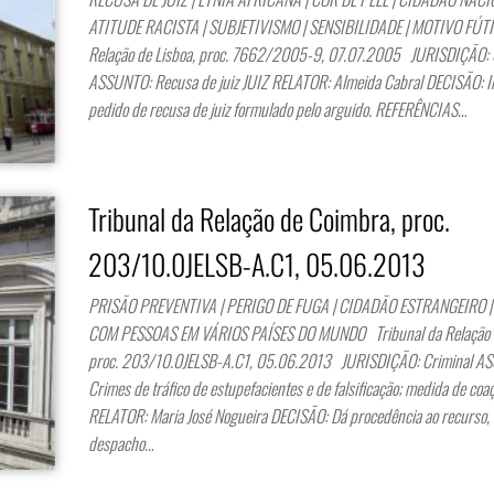
ATITUDE RACISTA | SUBJETIVISMO | SENSIBILIDADE | MOTIVO FÚTI
Relação de Lisboa, proc. 7662/2005-9, 07.07.2005 JURISDIÇÃO: 
ASSUNTO: Recusa de juiz JUIZ RELATOR: Almeida Cabral DECISÃO: I
pedido de recusa de juiz formulado pelo arguido. REFERÊNCIAS…
Tribunal da Relação de Coimbra, proc.
203/10.0JELSB-A.C1, 05.06.2013
PRISÃO PREVENTIVA | PERIGO DE FUGA | CIDADÃO ESTRANGEIRO 
COM PESSOAS EM VÁRIOS PAÍSES DO MUNDO Tribunal da Relação 
proc. 203/10.0JELSB-A.C1, 05.06.2013 JURISDIÇÃO: Criminal A
Crimes de tráfico de estupefacientes e de falsificação; medida de coa
RELATOR: Maria José Nogueira DECISÃO: Dá procedência ao recurso,
despacho…