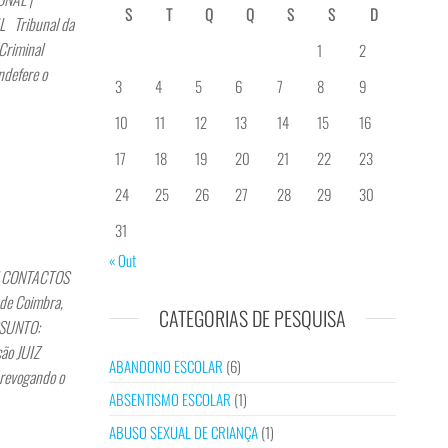
S
T
Q
Q
S
S
D
L Tribunal da
Criminal
1
2
ndefere o
3
4
5
6
7
8
9
10
11
12
13
14
15
16
17
18
19
20
21
22
23
24
25
26
27
28
29
30
31
« Out
| CONTACTOS
de Coimbra,
CATEGORIAS DE PESQUISA
SSUNTO:
ção JUIZ
ABANDONO ESCOLAR
(6)
 revogando o
ABSENTISMO ESCOLAR
(1)
ABUSO SEXUAL DE CRIANÇA
(1)