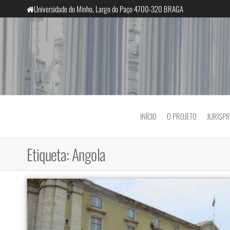
Saltar
Universidade do Minho, Largo do Paço 4700-320 BRAGA
para
o
conteúdo
InclusiveCourts
INÍCIO
O PROJETO
JURISP
Etiqueta:
Angola