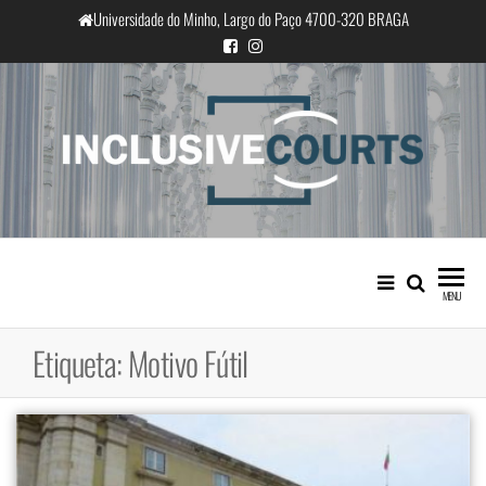
Saltar
Universidade do Minho, Largo do Paço 4700-320 BRAGA
para
o
conteúdo
InclusiveCourts
Igualdade e diferença cultural na
prática judicial portuguesa
MENU
Etiqueta:
Motivo Fútil