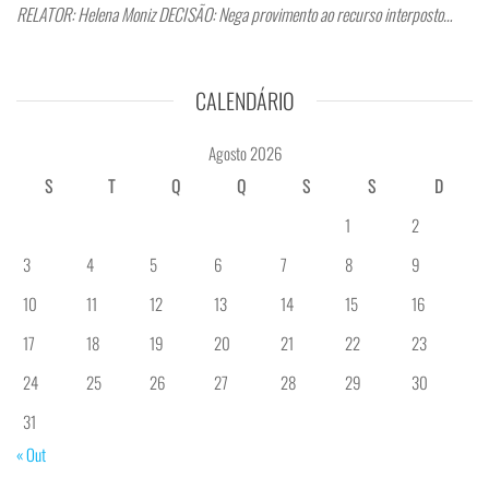
RELATOR: Helena Moniz DECISÃO: Nega provimento ao recurso interposto…
CALENDÁRIO
Agosto 2026
S
T
Q
Q
S
S
D
1
2
3
4
5
6
7
8
9
10
11
12
13
14
15
16
17
18
19
20
21
22
23
24
25
26
27
28
29
30
31
« Out