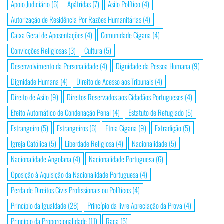
Apoio Judiciário
(6)
Apátridas
(7)
Asilo Político
(4)
Autorização de Residência Por Razões Humanitárias
(4)
Caixa Geral de Aposentações
(4)
Comunidade Cigana
(4)
Convicções Religiosas
(3)
Cultura
(5)
Desenvolvimento da Personalidade
(4)
Dignidade da Pessoa Humana
(9)
Dignidade Humana
(4)
Direito de Acesso aos Tribunais
(4)
Direito de Asilo
(9)
Direitos Reservados aos Cidadãos Portugueses
(4)
Efeito Automático de Condenação Penal
(4)
Estatuto de Refugiado
(5)
Estrangeiro
(5)
Estrangeiros
(6)
Etnia Cigana
(9)
Extradição
(5)
Igreja Católica
(5)
Liberdade Religiosa
(4)
Nacionalidade
(5)
Nacionalidade Angolana
(4)
Nacionalidade Portuguesa
(6)
Oposição à Aquisição da Nacionalidade Portuguesa
(4)
Perda de Direitos Civis Profissionais ou Políticos
(4)
Princípio da Igualdade
(28)
Princípio da livre Apreciação da Prova
(4)
Princípio da Proporcionalidade
(11)
Raça
(5)