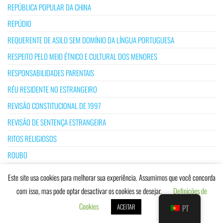
REPÚBLICA POPULAR DA CHINA
REPÚDIO
REQUERENTE DE ASILO SEM DOMÍNIO DA LÍNGUA PORTUGUESA
RESPEITO PELO MEIO ÉTNICO E CULTURAL DOS MENORES
RESPONSABILIDADES PARENTAIS
RÉU RESIDENTE NO ESTRANGEIRO
REVISÃO CONSTITUCIONAL DE 1997
REVISÃO DE SENTENÇA ESTRANGEIRA
RITOS RELIGIOSOS
ROUBO
SENSIBILIDADE
Este site usa cookies para melhorar sua experiência. Assumimos que você concorda
SEPARAÇÃO ENTRE IGREJAS E ESTADO
com isso, mas pode optar desactivar os cookies se desejar.
Definições de
SEPARAÇÃO ENTRE PAIS E FILHOS
Cookies
ACEITAR
PT
SEPULTURA