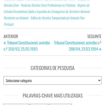
Direitos Civis
Perda de Direitos Civis Profissionais ou Políticos
Regime de
Entrada Permanência Saída e Expulsão de Estrangeiros do Território Nacional
Residente na Holanda
Tráfico de Heroína Transportada da Holanda Para
Portugal
Navegação
Artigo
Ar
ANTERIOR
SEGUINTE
de
anterior
se
Tribunal Constitucional, acórdão
Tribunal Constitucional, acórdão n.º
n.º 359/93, 25.05.1993
288/94, 23.03.1994
artigos
CATEGORIAS DE PESQUISA
Categorias
de
Pesquisa
PALAVRAS-CHAVE MAIS UTILIZADAS