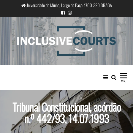
Saltar
Universidade do Minho, Largo do Paço 4700-320 BRAGA
para
o
conteúdo
InclusiveCourts
Igualdade e diferença cultural na
prática judicial portuguesa
MENU
Tribunal Constitucional, acórdão
n.º 442/93, 14.07.1993