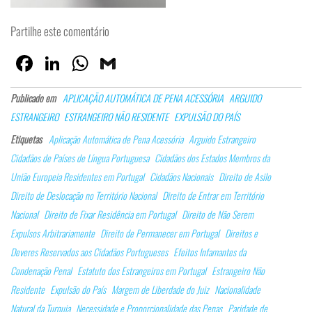
Partilhe este comentário
Fa
Lin
W
G
ce
ke
ha
m
Publicado em
APLICAÇÃO AUTOMÁTICA DE PENA ACESSÓRIA
ARGUIDO
bo
dI
ts
ail
ESTRANGEIRO
ESTRANGEIRO NÃO RESIDENTE
EXPULSÃO DO PAÍS
ok
n
Ap
Etiquetas
Aplicação Automática de Pena Acessória
Arguido Estrangeiro
p
Cidadãos de Países de Língua Portuguesa
Cidadãos dos Estados Membros da
União Europeia Residentes em Portugal
Cidadãos Nacionais
Direito de Asilo
Direito de Deslocação no Território Nacional
Direito de Entrar em Território
Nacional
Direito de Fixar Residência em Portugal
Direito de Não Serem
Expulsos Arbitrariamente
Direito de Permanecer em Portugal
Direitos e
Deveres Reservados aos Cidadãos Portugueses
Efeitos Infamantes da
Condenação Penal
Estatuto dos Estrangeiros em Portugal
Estrangeiro Não
Residente
Expulsão do País
Margem de Liberdade do Juiz
Nacionalidade
Natural da Turquia
Necessidade e Proporcionalidade das Penas
Paridade de