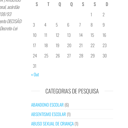
S
T
Q
Q
S
S
D
nal, acórdão
 108/93
1
2
Bento DECISÃO:
3
4
5
6
7
8
9
 Decreto-Lei
10
11
12
13
14
15
16
17
18
19
20
21
22
23
24
25
26
27
28
29
30
31
« Out
CATEGORIAS DE PESQUISA
ABANDONO ESCOLAR
(6)
ABSENTISMO ESCOLAR
(1)
ABUSO SEXUAL DE CRIANÇA
(1)