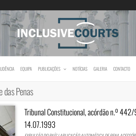
Igualdade e diferença cultural na prática jud
RUDÊNCIA
EQUIPA
PUBLICAÇÕES
NOTÍCIAS
GALERIA
CONTACTO
e das Penas
Tribunal Constitucional, acórdão n.º 442/
14.07.1993
EXPULSÃO DO PAÍS | APLICAÇÃO AUTOMÁTICA DE PENA ACESSÓR