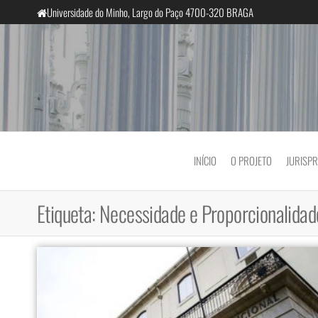
Saltar
Universidade do Minho, Largo do Paço 4700-320 BRAGA
para
o
conteúdo
InclusiveCourts
INÍCIO
O PROJETO
JURISP
Etiqueta:
Necessidade e Proporcionalidad