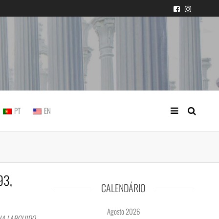
icial portuguesa
PT
EN
93,
CALENDÁRIO
Agosto 2026
IA | ARGUIDO