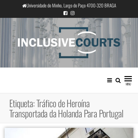
Saltar
Universidade do Minho, Largo do Paço 4700-320 BRAGA
para
o
conteúdo
InclusiveCourts
Igualdade e diferença cultural na
prática judicial portuguesa
MENU
Etiqueta:
Tráfico de Heroína
Transportada da Holanda Para Portugal