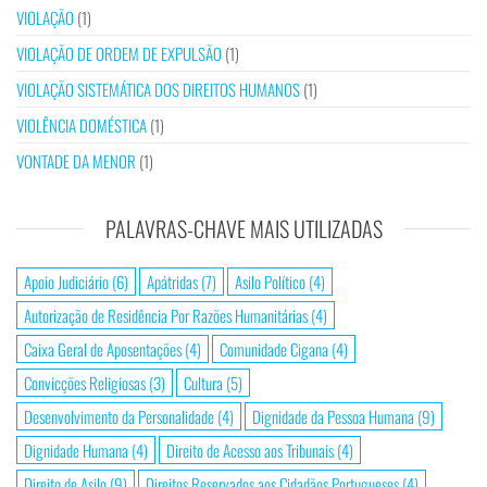
VIOLAÇÃO
(1)
VIOLAÇÃO DE ORDEM DE EXPULSÃO
(1)
VIOLAÇÃO SISTEMÁTICA DOS DIREITOS HUMANOS
(1)
VIOLÊNCIA DOMÉSTICA
(1)
VONTADE DA MENOR
(1)
PALAVRAS-CHAVE MAIS UTILIZADAS
Apoio Judiciário
(6)
Apátridas
(7)
Asilo Político
(4)
Autorização de Residência Por Razões Humanitárias
(4)
Caixa Geral de Aposentações
(4)
Comunidade Cigana
(4)
Convicções Religiosas
(3)
Cultura
(5)
Desenvolvimento da Personalidade
(4)
Dignidade da Pessoa Humana
(9)
Dignidade Humana
(4)
Direito de Acesso aos Tribunais
(4)
Direito de Asilo
(9)
Direitos Reservados aos Cidadãos Portugueses
(4)