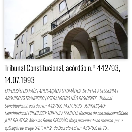
Tribunal Constitucional, acórdão n.º 442/93,
14.07.1993
EXPULSÃO DO PAÍS | APLICAÇÃO AUTOMÁTICA DE PENA ACESSÓRIA |
ARGUIDO ESTRANGEIRO | ESTRANGEIRO NÃO RESIDENTE Tribunal
Constitucional, acórdão n.º 442/93, 14.07.1993 JURISDIÇÃO:
Constitucional PROCESSO: 108/93 ASSUNTO: Recurso de constitucionalidade
JUIZ RELATOR: Messias Bento DECISÃO: Nega provimento ao recurso, por a
aplicação do artigo 34.º, n.º 2, do Decreto-Lei n.º 430/83, de 13…