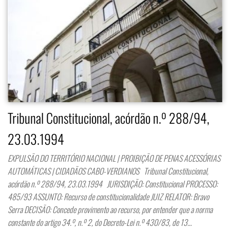
Tribunal Constitucional, acórdão n.º 288/94,
23.03.1994
EXPULSÃO DO TERRITÓRIO NACIONAL | PROIBIÇÃO DE PENAS ACESSÓRIAS
AUTOMÁTICAS | CIDADÃOS CABO-VERDIANOS Tribunal Constitucional,
acórdão n.º 288/94, 23.03.1994 JURISDIÇÃO: Constitucional PROCESSO:
485/93 ASSUNTO: Recurso de constitucionalidade JUIZ RELATOR: Bravo
Serra DECISÃO: Concede provimento ao recurso, por entender que a norma
constante do artigo 34.º, n.º 2, do Decreto-Lei n.º 430/83, de 13…