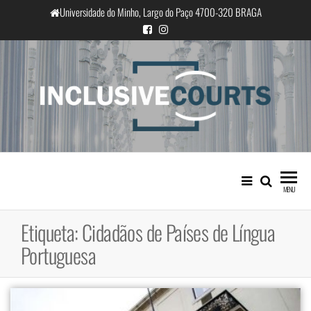
Saltar
Universidade do Minho, Largo do Paço 4700-320 BRAGA
para
o
conteúdo
InclusiveCourts
Igualdade e diferença cultural na
prática judicial portuguesa
MENU
Etiqueta:
Cidadãos de Países de Língua
Portuguesa