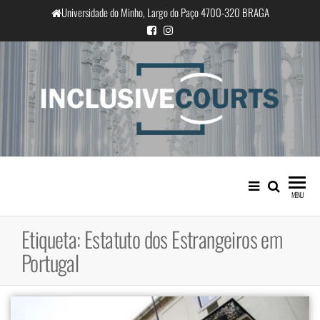
Saltar
Universidade do Minho, Largo do Paço 4700-320 BRAGA
para
o
conteúdo
InclusiveCourts
Igualdade e diferença cultural na
prática judicial portuguesa
MENU
Etiqueta:
Estatuto dos Estrangeiros em
Portugal