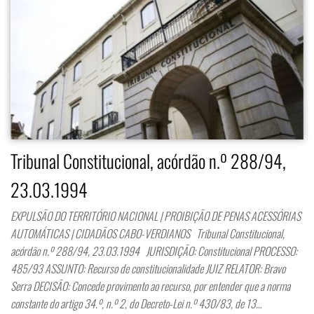
Tribunal Constitucional, acórdão n.º 288/94,
23.03.1994
EXPULSÃO DO TERRITÓRIO NACIONAL | PROIBIÇÃO DE PENAS ACESSÓRIAS
AUTOMÁTICAS | CIDADÃOS CABO-VERDIANOS Tribunal Constitucional,
acórdão n.º 288/94, 23.03.1994 JURISDIÇÃO: Constitucional PROCESSO:
485/93 ASSUNTO: Recurso de constitucionalidade JUIZ RELATOR: Bravo
Serra DECISÃO: Concede provimento ao recurso, por entender que a norma
constante do artigo 34.º, n.º 2, do Decreto-Lei n.º 430/83, de 13…