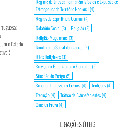
Regime de Entrada Permanência Saída e Expulsão de
Estrangeiros do Território Nacional
(4)
Regras da Experiência Comum
(4)
ortuguesa;
Relatório Social
(8)
Religião
(8)
à
Religião Muçulmana
(3)
s com o Estado
Rendimento Social de Inserção
(4)
etiva à
Ritos Religiosos
(3)
Serviço de Estrangeiros e Fronteiras
(5)
Situação de Perigo
(5)
Superior Interesse da Criança
(4)
Tradições
(4)
Tradução
(4)
Tráfico de Estupefacientes
(4)
Ónus da Prova
(4)
LIGAÇÕES ÚTEIS