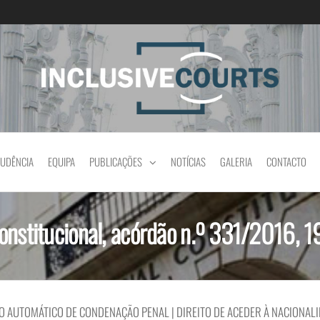
Igualdade e diferença cultural na prática jud
RUDÊNCIA
EQUIPA
PUBLICAÇÕES
NOTÍCIAS
GALERIA
CONTACTO
Constitucional, acórdão n.º 331/2016, 
O AUTOMÁTICO DE CONDENAÇÃO PENAL | DIREITO DE ACEDER À NACIONAL