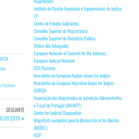
MajorMinors
Instituto de Gestão Financeira e Equipamentos da Justiça
I.P.
Centro de Estudos Judiciários
Conselho Superior da Magistratura
Conselho Superior do Ministério Público
Ordem dos Advogados
European Network of Councils for the Judiciary
GUESA
European Judicial Network
SOS Racismo
dade
Newsletter on European Asylum Issues for Judges
Newsletter on European Migration Issues for Judges
s Políticos
CUREDI
Associação dos Magistrados da Jurisdição Administrativa
e Fiscal de Portugal (AMJAFP)
Artigo
SEGUINTE
Centre for Judicial Cooperation
seguinte
 26.09.2019
Magistrats européens pour la démocratie et les libertés
(MEDEL)
ASJP