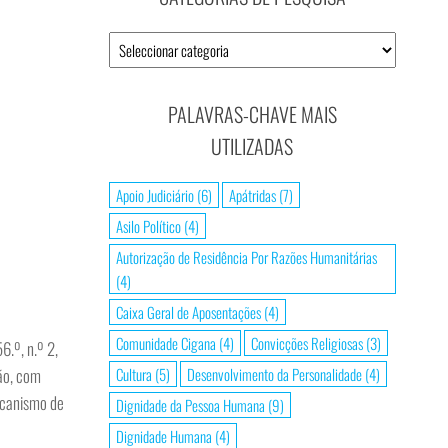
Categorias
de
Pesquisa
PALAVRAS-CHAVE MAIS
UTILIZADAS
Apoio Judiciário
(6)
Apátridas
(7)
Asilo Político
(4)
Autorização de Residência Por Razões Humanitárias
(4)
Caixa Geral de Aposentações
(4)
Comunidade Cigana
(4)
Convicções Religiosas
(3)
6.º, n.º 2,
ão, com
Cultura
(5)
Desenvolvimento da Personalidade
(4)
mecanismo de
Dignidade da Pessoa Humana
(9)
Dignidade Humana
(4)