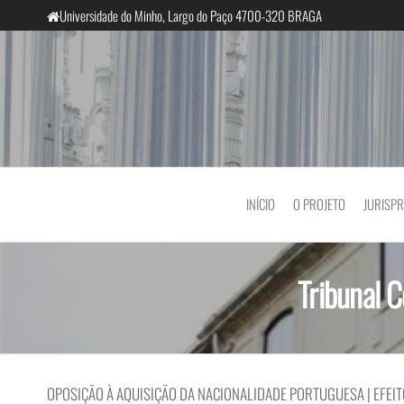
Saltar
Universidade do Minho, Largo do Paço 4700-320 BRAGA
para
o
conteúdo
InclusiveCourts
INÍCIO
O PROJETO
JURISP
Tribunal 
OPOSIÇÃO À AQUISIÇÃO DA NACIONALIDADE PORTUGUESA | EFEIT