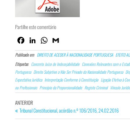
Partilhe este comentário
Fa
Lin
W
G
ce
ke
ha
m
Publicado em
DIREITO DE ACEDER À NACIONALIDADE PORTUGUESA
EFEITO A
bo
dI
ts
ail
Etiquetas
Concreto Juízo de Indesejabilidade
Conexões Relevantes com o Estad
ok
n
Ap
Portuguesa
Direito Subjetivo a Não Ser Privado da Nacionalidade Portuguesa
Dis
p
Expectativa Jurídica
Interpretação Conforme à Constituição
Ligação Efetiva à Co
ou Profissionais
Princípio da Proporcionalidade
Registo Criminal
Vínculo Jurídi
Navegação
Artigo
ANTERIOR
de
anterior
Tribunal Constitucional, acórdão n.º 106/2016, 24.02.2016
artigos