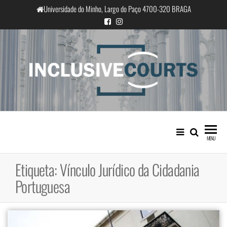
Saltar
Universidade do Minho, Largo do Paço 4700-320 BRAGA
para
o
conteúdo
InclusiveCourts
Igualdade e diferença cultural na
prática judicial portuguesa
MENU
Etiqueta:
Vínculo Jurídico da Cidadania
Portuguesa