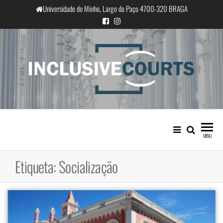
Saltar
Universidade do Minho, Largo do Paço 4700-320 BRAGA
para
o
conteúdo
InclusiveCourts
Igualdade e diferença cultural na
prática judicial portuguesa
MENU
Etiqueta:
Socialização