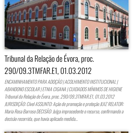
Tribunal da Relação de Évora, proc.
290/09.3TMFAR.E1, 01.03.2012
ENCAMINHAMENTO PARA ADOÇÃO | ACOLHIMENTO INSTITUCIONAL |
ABANDONO ESCOLAR | ETNIA CIGANA | CUIDADOS MÍNIMOS DE HIGIENE
Tribunal da Relação de Évora, proc. 290/09.3TMFAR.E1, 01.03.2012
JURISDIÇÃO: Cível ASSUNTO: Ação de promoção e proteção JUIZ RELATOR:
Maria Rosa Barroso DECISÃO: Julga improcedente o recurso, confirmando a
decisão recorrida, que havia aplicado medida…