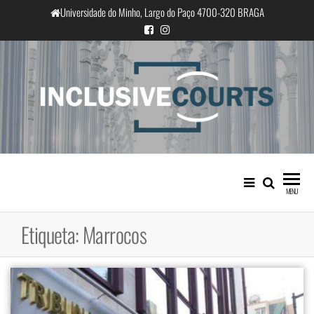
Saltar
Universidade do Minho, Largo do Paço 4700-320 BRAGA
para
o
conteúdo
InclusiveCourts
Igualdade e diferença cultural na
prática judicial portuguesa
MENU
Etiqueta:
Marrocos