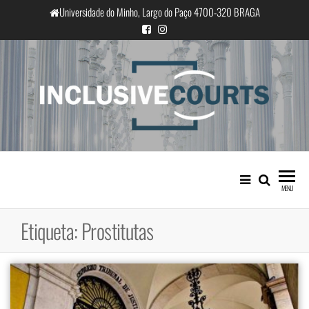
Saltar
Universidade do Minho, Largo do Paço 4700-320 BRAGA
para
o
conteúdo
InclusiveCourts
Igualdade e diferença cultural na
prática judicial portuguesa
MENU
Etiqueta:
Prostitutas