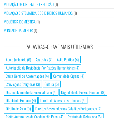
VIOLAÇÃO DE ORDEM DE EXPULSÃO
(1)
VIOLAÇÃO SISTEMÁTICA DOS DIREITOS HUMANOS
(1)
VIOLÊNCIA DOMÉSTICA
(1)
VONTADE DA MENOR
(1)
PALAVRAS-CHAVE MAIS UTILIZADAS
Apoio Judiciário
(6)
Apátridas
(7)
Asilo Político
(4)
Autorização de Residência Por Razões Humanitárias
(4)
Caixa Geral de Aposentações
(4)
Comunidade Cigana
(4)
Convicções Religiosas
(3)
Cultura
(5)
Desenvolvimento da Personalidade
(4)
Dignidade da Pessoa Humana
(9)
Dignidade Humana
(4)
Direito de Acesso aos Tribunais
(4)
Direito de Asilo
(9)
Direitos Reservados aos Cidadãos Portugueses
(4)
Efeito Automático de Condenação Penal
(4)
Estatuto de Refugiado
(5)