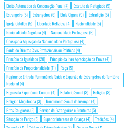
Efeito Automático de Condenação Penal
(4)
Estatuto de Refugiado
(5)
Estrangeiro
(5)
Estrangeiros
(6)
Etnia Cigana
(9)
Extradição
(5)
Igreja Católica
(5)
Liberdade Religiosa
(4)
Nacionalidade
(5)
Nacionalidade Angolana
(4)
Nacionalidade Portuguesa
(6)
Oposição à Aquisição da Nacionalidade Portuguesa
(4)
Perda de Direitos Civis Profissionais ou Políticos
(4)
Princípio da Igualdade
(28)
Princípio da livre Apreciação da Prova
(4)
Princípio da Proporcionalidade
(11)
Raça
(5)
Regime de Entrada Permanência Saída e Expulsão de Estrangeiros do Território
Nacional
(4)
Regras da Experiência Comum
(4)
Relatório Social
(8)
Religião
(8)
Religião Muçulmana
(3)
Rendimento Social de Inserção
(4)
Ritos Religiosos
(3)
Serviço de Estrangeiros e Fronteiras
(5)
Situação de Perigo
(5)
Superior Interesse da Criança
(4)
Tradições
(4)
Tradução
(4)
Tráfico de Estupefacientes
(4)
Ónus da Prova
(4)