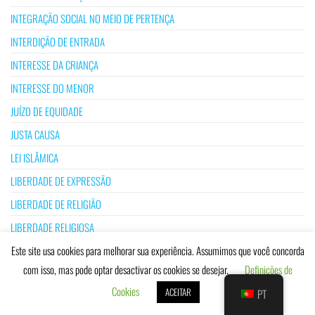
INTEGRAÇÃO SOCIAL NO MEIO DE PERTENÇA
INTERDIÇÃO DE ENTRADA
INTERESSE DA CRIANÇA
INTERESSE DO MENOR
JUÍZO DE EQUIDADE
JUSTA CAUSA
LEI ISLÂMICA
LIBERDADE DE EXPRESSÃO
LIBERDADE DE RELIGIÃO
LIBERDADE RELIGIOSA
LIGAÇÃO EFETIVA À COMUNIDADE NACIONAL
Este site usa cookies para melhorar sua experiência. Assumimos que você concorda
com isso, mas pode optar desactivar os cookies se desejar.
Definições de
LIMITES DA LIBERDADE DE EXPRESSÃO
Cookies
ACEITAR
PT
MARGINALIDADE