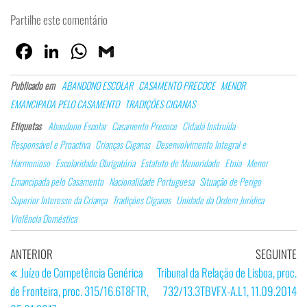
Partilhe este comentário
Fa
Lin
W
G
ce
ke
ha
m
Publicado em
ABANDONO ESCOLAR
CASAMENTO PRECOCE
MENOR
bo
dI
ts
ail
EMANCIPADA PELO CASAMENTO
TRADIÇÕES CIGANAS
ok
n
Ap
Etiquetas
Abandono Escolar
Casamento Precoce
Cidadã Instruída
p
Responsável e Proactiva
Crianças Ciganas
Desenvolvimento Integral e
Harmonioso
Escolaridade Obrigatória
Estatuto de Menoridade
Etnia
Menor
Emancipada pelo Casamento
Nacionalidade Portuguesa
Situação de Perigo
Superior Interesse da Criança
Tradições Ciganas
Unidade da Ordem Jurídica
Violência Doméstica
Navegação
Artigo
Ar
ANTERIOR
SEGUINTE
de
anterior
se
Juízo de Competência Genérica
Tribunal da Relação de Lisboa, proc.
de Fronteira, proc. 315/16.6T8FTR,
732/13.3TBVFX-A.L1, 11.09.2014
artigos