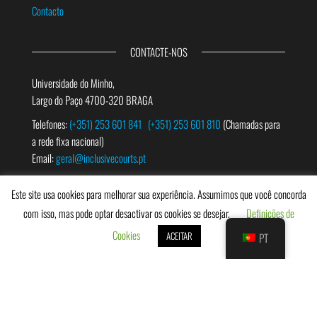
Contacto
CONTACTE-NOS
Universidade do Minho,
Largo do Paço 4700-320 BRAGA
Telefones:
(+351) 253 601 841
(+351) 253 601 810
(Chamadas para
a rede fixa nacional)
Email:
geral@inclusivecourts.pt
Este site usa cookies para melhorar sua experiência. Assumimos que você concorda
PESQUISAR
com isso, mas pode optar desactivar os cookies se desejar.
Definições de
Cookies
ACEITAR
PT
Copyright © 2019
InclusiveCourts
| Webdesign:
Fibra Design