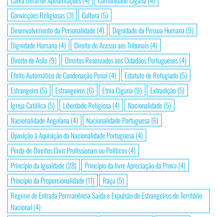
Caixa Geral de Aposentações
(4)
Comunidade Cigana
(4)
Convicções Religiosas
(3)
Cultura
(5)
Desenvolvimento da Personalidade
(4)
Dignidade da Pessoa Humana
(9)
Dignidade Humana
(4)
Direito de Acesso aos Tribunais
(4)
Direito de Asilo
(9)
Direitos Reservados aos Cidadãos Portugueses
(4)
Efeito Automático de Condenação Penal
(4)
Estatuto de Refugiado
(5)
Estrangeiro
(5)
Estrangeiros
(6)
Etnia Cigana
(9)
Extradição
(5)
Igreja Católica
(5)
Liberdade Religiosa
(4)
Nacionalidade
(5)
Nacionalidade Angolana
(4)
Nacionalidade Portuguesa
(6)
Oposição à Aquisição da Nacionalidade Portuguesa
(4)
Perda de Direitos Civis Profissionais ou Políticos
(4)
Princípio da Igualdade
(28)
Princípio da livre Apreciação da Prova
(4)
Princípio da Proporcionalidade
(11)
Raça
(5)
Regime de Entrada Permanência Saída e Expulsão de Estrangeiros do Território
Nacional
(4)