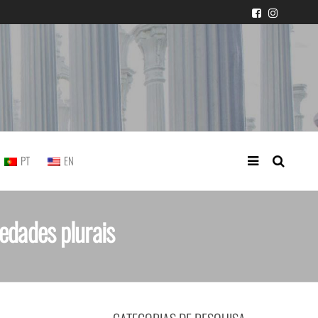
icial portuguesa
PT
EN
edades plurais