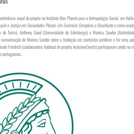
urais
onferência anual do projeto no Instituto Max Planck para a Antropologia Social, em Halle,
ução e Justiça em Sociedades Plurais: Um Exercício Complexo e Desafiante
e como orador
ade de Turim), Anthony Good (Universidade de Edimburgo) e Monica Sandor (Autoridad
a comunicação de Monica Sandor sobre a tradução em contextos jurídicos e fez uma ap
Nicole Friedrich (colaboradora habitual do projeto InclusiveCourts) participaram ainda na 
s portugueses.