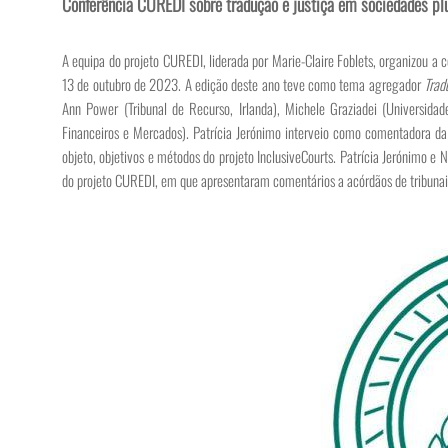
Conferência CUREDI sobre tradução e justiça em sociedades pl
A equipa do projeto CUREDI, liderada por Marie-Claire Foblets, organizou a c
13 de outubro de 2023. A edição deste ano teve como tema agregador
Trad
Ann Power (Tribunal de Recurso, Irlanda), Michele Graziadei (Universid
Financeiros e Mercados). Patrícia Jerónimo interveio como comentadora d
objeto, objetivos e métodos do projeto InclusiveCourts. Patrícia Jerónimo e 
do projeto CUREDI, em que apresentaram comentários a acórdãos de tribunai