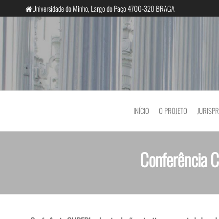
Universidade do Minho, Largo do Paço 4700-320 BRAGA
InclusiveCourts
INÍCIO
O PROJETO
JURISP
Conferência C