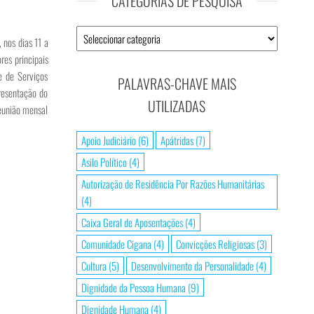
CATEGORIAS DE PESQUISA
 nos dias 11 a
es principais
e de Serviços
PALAVRAS-CHAVE MAIS
resentação do
UTILIZADAS
reunião mensal
Apoio Judiciário
(6)
Apátridas
(7)
Asilo Político
(4)
Autorização de Residência Por Razões Humanitárias
(4)
Caixa Geral de Aposentações
(4)
Comunidade Cigana
(4)
Convicções Religiosas
(3)
Cultura
(5)
Desenvolvimento da Personalidade
(4)
Dignidade da Pessoa Humana
(9)
Dignidade Humana
(4)