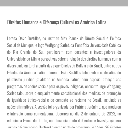
Direitos Humanos e Diferença Cultural na América Latina
Lorena Ossio Bustillos, do Instituto Max Planck de Direito Social e Política
Social de Munique, e Ingo Wolfgang Sarlet, da Pontifícia Universidade Católica
do Rio Grande do Sul, partilharam com docentes e investigadores da
Universidade do Minho perspetivas sobre a relação dos direitos humanos com a
diversidade cultural a partir das experiências da Bolívia e do Brasil, entre outros
Estados da América Latina. Lorena Ossio Bustillos falou sobre os desafios do
pluralismo jurídico igualitário na América Latina, com especial atenção aos
programas de apoios sociais para os povos indígenas, enquanto Ingo Wolfgang
Sarlet falou sobre o enquadramento constitucional das medidas de promoção
da igualdade étnico-racial e de combate ao racismo no Brasil, incluindo as
ações afirmativas. A sessão foi organizada por Patrícia Jerónimo, que moderou
e interveio como comentadora. Decorreu no dia 2 de outubro de 2023, no
edifício da Escola de Direito, com financiamento do Centro de Investigação em
Justiça e Governação (JusGov) e como parte do programa
30 Anos, 30 Eventos