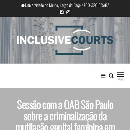
Universidade do Minho, Largo do Paço 4700-320 BRAGA
InclusiveCourts
Igualdade e diferença cultural na
prática judicial portuguesa
MENU
Sessão com a OAB São Paulo
sobre a criminalização da
mutilação genital feminina em