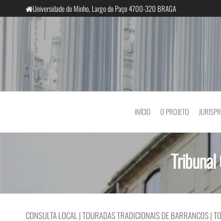
Saltar
Universidade do Minho, Largo do Paço 4700-320 BRAGA
para
o
conteúdo
InclusiveCourts
INÍCIO
O PROJETO
JURISP
Tribunal
CONSULTA LOCAL | TOURADAS TRADICIONAIS DE BARRANCOS | T