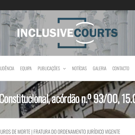
Igualdade e diferença cultural na prática jud
RUDÊNCIA
EQUIPA
PUBLICAÇÕES
NOTÍCIAS
GALERIA
CONTACTO
 Constitucional, acórdão n.º 93/00, 1
OUROS DE MORTE | FRATURA DO ORDENAMENTO JURÍDICO VIGENTE