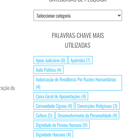
Categorias
de
Pesquisa
PALAVRAS-CHAVE MAIS
UTILIZADAS
Apoio Judiciário
(6)
Apátridas
(7)
Asilo Político
(4)
Autorização de Residência Por Razões Humanitárias
(4)
eração da
Caixa Geral de Aposentações
(4)
Comunidade Cigana
(4)
Convicções Religiosas
(3)
Cultura
(5)
Desenvolvimento da Personalidade
(4)
Dignidade da Pessoa Humana
(9)
Dignidade Humana
(4)