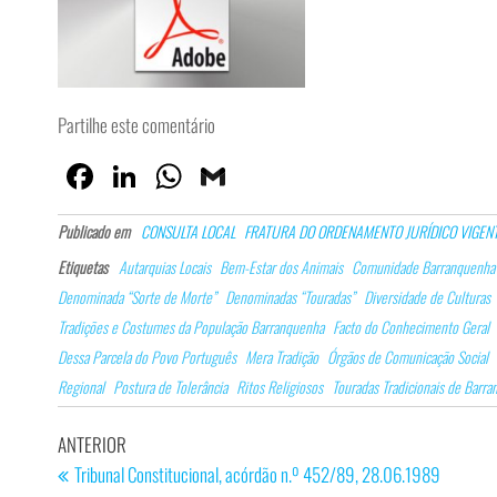
Partilhe este comentário
Fa
Lin
W
G
ce
ke
ha
m
Publicado em
CONSULTA LOCAL
FRATURA DO ORDENAMENTO JURÍDICO VIGEN
bo
dI
ts
ail
Etiquetas
Autarquias Locais
Bem-Estar dos Animais
Comunidade Barranquenha
ok
n
Ap
Denominada “Sorte de Morte”
Denominadas “Touradas”
Diversidade de Culturas
p
Tradições e Costumes da População Barranquenha
Facto do Conhecimento Geral
Dessa Parcela do Povo Português
Mera Tradição
Órgãos de Comunicação Social
Regional
Postura de Tolerância
Ritos Religiosos
Touradas Tradicionais de Barra
Navegação
Artigo
ANTERIOR
de
anterior
Tribunal Constitucional, acórdão n.º 452/89, 28.06.1989