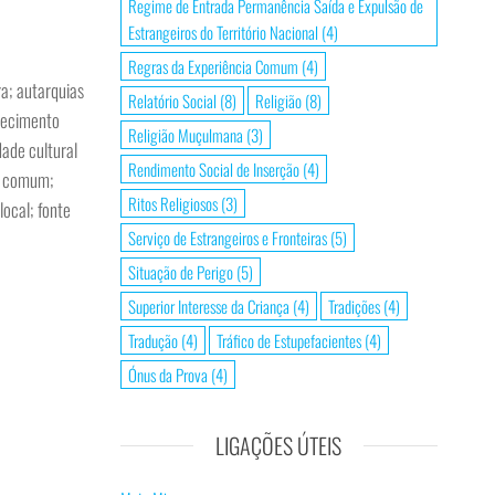
Regime de Entrada Permanência Saída e Expulsão de
Estrangeiros do Território Nacional
(4)
Regras da Experiência Comum
(4)
a; autarquias
Relatório Social
(8)
Religião
(8)
nhecimento
Religião Muçulmana
(3)
ade cultural
Rendimento Social de Inserção
(4)
al comum;
Ritos Religiosos
(3)
local; fonte
Serviço de Estrangeiros e Fronteiras
(5)
Situação de Perigo
(5)
Superior Interesse da Criança
(4)
Tradições
(4)
Tradução
(4)
Tráfico de Estupefacientes
(4)
Ónus da Prova
(4)
LIGAÇÕES ÚTEIS