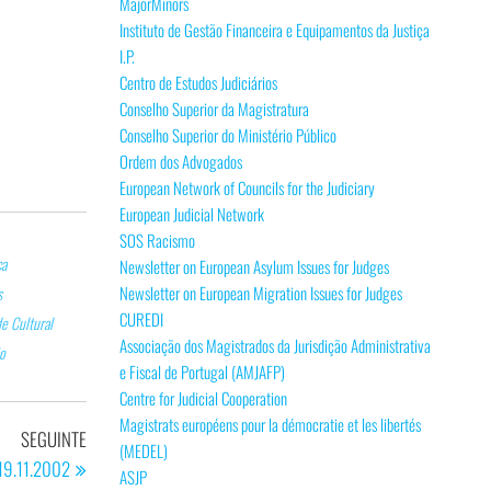
MajorMinors
Instituto de Gestão Financeira e Equipamentos da Justiça
I.P.
Centro de Estudos Judiciários
Conselho Superior da Magistratura
Conselho Superior do Ministério Público
Ordem dos Advogados
European Network of Councils for the Judiciary
European Judicial Network
SOS Racismo
ca
Newsletter on European Asylum Issues for Judges
Newsletter on European Migration Issues for Judges
s
CUREDI
e Cultural
Associação dos Magistrados da Jurisdição Administrativa
o
e Fiscal de Portugal (AMJAFP)
Centre for Judicial Cooperation
Magistrats européens pour la démocratie et les libertés
Artigo
SEGUINTE
(MEDEL)
seguinte
 19.11.2002
ASJP