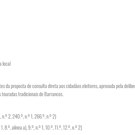
 local
es da proposta de consulta direta aos cidadãos eleitores, aprovada pela delib
 touradas tradicionais de Barrancos.
n.º 2, 240.º, n.º 1, 266.º, n.º 2)
, 8.º, alínea a), 9.º, n.º 1, 10.º, 11.º, 12.º, n.º 2]