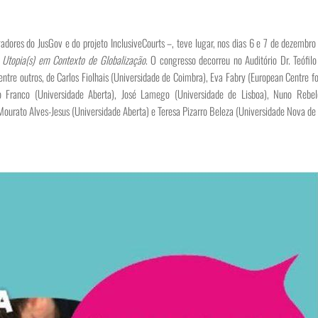
gadores do JusGov e do projeto InclusiveCourts –, teve lugar, nos dias 6 e 7 de dezemb
e Utopia(s) em Contexto de Globalização
. O congresso decorreu no Auditório Dr. Teófil
entre outros, de Carlos Fiolhais (Universidade de Coimbra), Eva Fabry (European Centre
o Franco (Universidade Aberta), José Lamego (Universidade de Lisboa), Nuno Rebe
Mourato Alves-Jesus (Universidade Aberta) e Teresa Pizarro Beleza (Universidade Nova de 