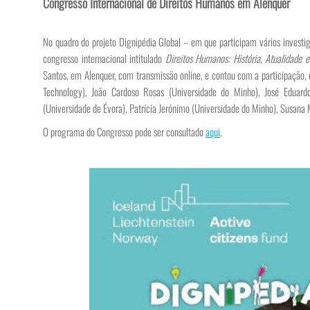
Congresso Internacional de Direitos Humanos em Alenquer
No quadro do projeto Dignipédia Global – em que participam vários investi
congresso internacional intitulado
Direitos Humanos: História, Atualidade 
Santos, em Alenquer, com transmissão online, e contou com a participação, 
Technology), João Cardoso Rosas (Universidade do Minho), José Eduard
(Universidade de Évora), Patrícia Jerónimo (Universidade do Minho), Susana 
O programa do Congresso pode ser consultado
aqui
.