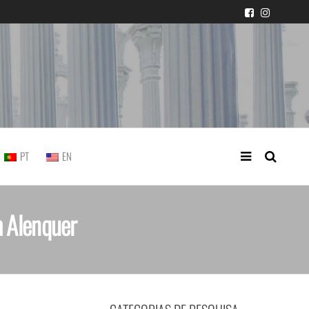
icial portuguesa
PT
EN
m Alenquer