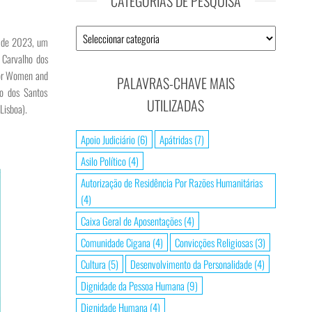
CATEGORIAS DE PESQUISA
ro de 2023, um
o Carvalho dos
 for Women and
PALAVRAS-CHAVE MAIS
lo dos Santos
UTILIZADAS
Lisboa).
Apoio Judiciário
(6)
Apátridas
(7)
Asilo Político
(4)
Autorização de Residência Por Razões Humanitárias
(4)
Caixa Geral de Aposentações
(4)
Comunidade Cigana
(4)
Convicções Religiosas
(3)
Cultura
(5)
Desenvolvimento da Personalidade
(4)
Dignidade da Pessoa Humana
(9)
Dignidade Humana
(4)