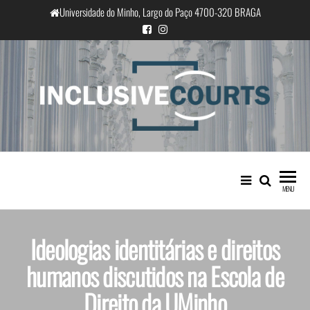
Universidade do Minho, Largo do Paço 4700-320 BRAGA
InclusiveCourts
Igualdade e diferença cultural na
prática judicial portuguesa
MENU
Ideologias identitárias e direitos
humanos discutidos na Escola de
Direito da UMinho