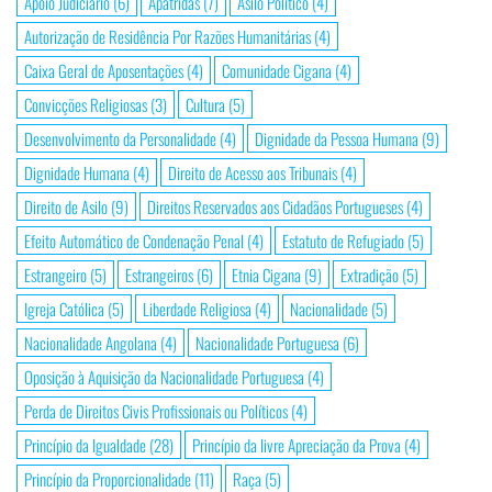
Apoio Judiciário
(6)
Apátridas
(7)
Asilo Político
(4)
Autorização de Residência Por Razões Humanitárias
(4)
Caixa Geral de Aposentações
(4)
Comunidade Cigana
(4)
Convicções Religiosas
(3)
Cultura
(5)
Desenvolvimento da Personalidade
(4)
Dignidade da Pessoa Humana
(9)
Dignidade Humana
(4)
Direito de Acesso aos Tribunais
(4)
Direito de Asilo
(9)
Direitos Reservados aos Cidadãos Portugueses
(4)
Efeito Automático de Condenação Penal
(4)
Estatuto de Refugiado
(5)
Estrangeiro
(5)
Estrangeiros
(6)
Etnia Cigana
(9)
Extradição
(5)
Igreja Católica
(5)
Liberdade Religiosa
(4)
Nacionalidade
(5)
Nacionalidade Angolana
(4)
Nacionalidade Portuguesa
(6)
Oposição à Aquisição da Nacionalidade Portuguesa
(4)
Perda de Direitos Civis Profissionais ou Políticos
(4)
Princípio da Igualdade
(28)
Princípio da livre Apreciação da Prova
(4)
Princípio da Proporcionalidade
(11)
Raça
(5)