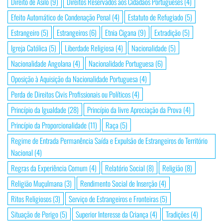
Direito de Asilo
(9)
Direitos Reservados aos Cidadãos Portugueses
(4)
Efeito Automático de Condenação Penal
(4)
Estatuto de Refugiado
(5)
Estrangeiro
(5)
Estrangeiros
(6)
Etnia Cigana
(9)
Extradição
(5)
Igreja Católica
(5)
Liberdade Religiosa
(4)
Nacionalidade
(5)
Nacionalidade Angolana
(4)
Nacionalidade Portuguesa
(6)
Oposição à Aquisição da Nacionalidade Portuguesa
(4)
Perda de Direitos Civis Profissionais ou Políticos
(4)
Princípio da Igualdade
(28)
Princípio da livre Apreciação da Prova
(4)
Princípio da Proporcionalidade
(11)
Raça
(5)
Regime de Entrada Permanência Saída e Expulsão de Estrangeiros do Território
Nacional
(4)
Regras da Experiência Comum
(4)
Relatório Social
(8)
Religião
(8)
Religião Muçulmana
(3)
Rendimento Social de Inserção
(4)
Ritos Religiosos
(3)
Serviço de Estrangeiros e Fronteiras
(5)
Situação de Perigo
(5)
Superior Interesse da Criança
(4)
Tradições
(4)