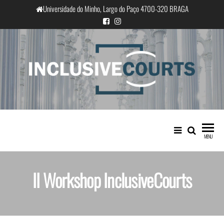
Universidade do Minho, Largo do Paço 4700-320 BRAGA
InclusiveCourts
Igualdade e diferença cultural na
prática judicial portuguesa
MENU
II Workshop InclusiveCourts