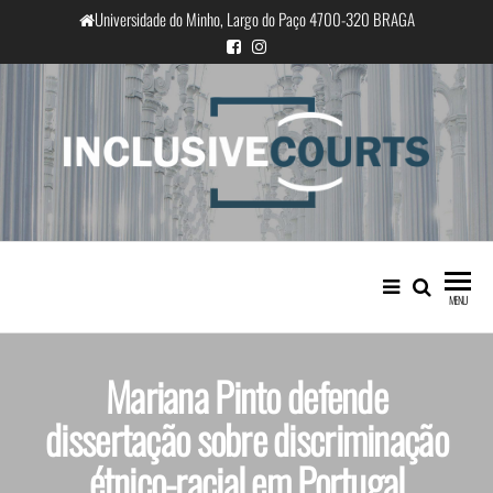
Universidade do Minho, Largo do Paço 4700-320 BRAGA
InclusiveCourts
Igualdade e diferença cultural na
prática judicial portuguesa
MENU
Mariana Pinto defende
dissertação sobre discriminação
étnico-racial em Portugal