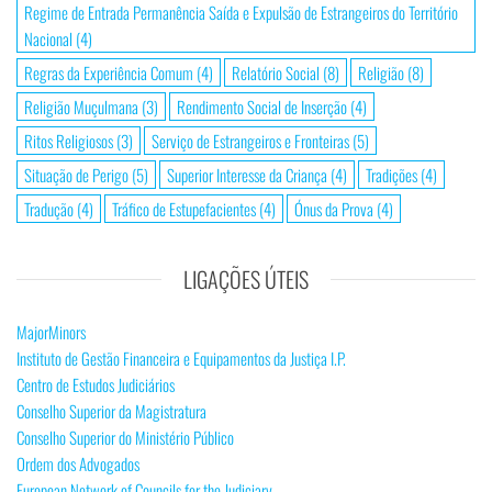
Regime de Entrada Permanência Saída e Expulsão de Estrangeiros do Território
Nacional
(4)
Regras da Experiência Comum
(4)
Relatório Social
(8)
Religião
(8)
Religião Muçulmana
(3)
Rendimento Social de Inserção
(4)
Ritos Religiosos
(3)
Serviço de Estrangeiros e Fronteiras
(5)
Situação de Perigo
(5)
Superior Interesse da Criança
(4)
Tradições
(4)
Tradução
(4)
Tráfico de Estupefacientes
(4)
Ónus da Prova
(4)
LIGAÇÕES ÚTEIS
MajorMinors
Instituto de Gestão Financeira e Equipamentos da Justiça I.P.
Centro de Estudos Judiciários
Conselho Superior da Magistratura
Conselho Superior do Ministério Público
Ordem dos Advogados
European Network of Councils for the Judiciary