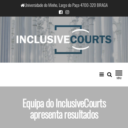
Universidade do Minho, Largo do Paço 4700-320 BRAGA
InclusiveCourts
Igualdade e diferença cultural na
prática judicial portuguesa
MENU
Equipa do InclusiveCourts
apresenta resultados