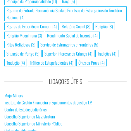
Princípio da Proporcionalidade
(11)
Raça
(5)
Regime de Entrada Permanência Saída e Expulsão de Estrangeiros do Território
Nacional
(4)
Regras da Experiência Comum
(4)
Relatório Social
(8)
Religião
(8)
Religião Muçulmana
(3)
Rendimento Social de Inserção
(4)
Ritos Religiosos
(3)
Serviço de Estrangeiros e Fronteiras
(5)
Situação de Perigo
(5)
Superior Interesse da Criança
(4)
Tradições
(4)
Tradução
(4)
Tráfico de Estupefacientes
(4)
Ónus da Prova
(4)
LIGAÇÕES ÚTEIS
MajorMinors
Instituto de Gestão Financeira e Equipamentos da Justiça I.P.
Centro de Estudos Judiciários
Conselho Superior da Magistratura
Conselho Superior do Ministério Público
Ordem dos Advogados