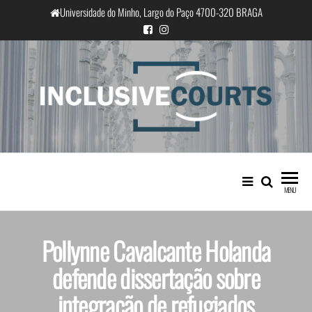
Universidade do Minho, Largo do Paço 4700-320 BRAGA
InclusiveCourts
Igualdade e diferença cultural na
prática judicial portuguesa
MENU
Pollynne Cavalcante Holanda
defende dissertação sobre
integração de refugiados