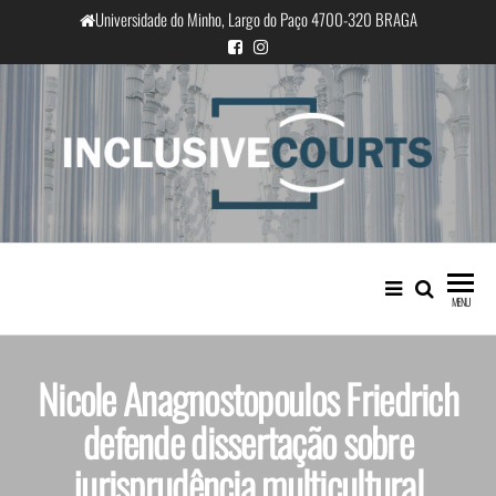
Universidade do Minho, Largo do Paço 4700-320 BRAGA
InclusiveCourts
Igualdade e diferença cultural na
prática judicial portuguesa
MENU
Nicole Anagnostopoulos Friedrich
defende dissertação sobre
jurisprudência multicultural