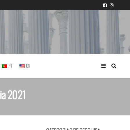
icial portuguesa
PT
EN
cia 2021