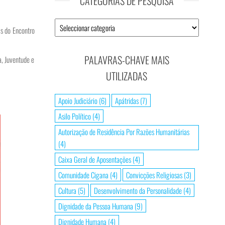
CATEGORIAS DE PESQUISA
as do Encontro
PALAVRAS-CHAVE MAIS
, Juventude e
UTILIZADAS
Apoio Judiciário
(6)
Apátridas
(7)
Asilo Político
(4)
Autorização de Residência Por Razões Humanitárias
(4)
Caixa Geral de Aposentações
(4)
Comunidade Cigana
(4)
Convicções Religiosas
(3)
Cultura
(5)
Desenvolvimento da Personalidade
(4)
Dignidade da Pessoa Humana
(9)
Dignidade Humana
(4)