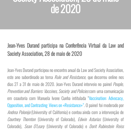
de 2020
Jean-Yves Durand participa na Conferência Virtual da Law and
Society Association, 28 de maio de 2020
Jean-Yves Durand participou no encontro anual da Law and Society Association,
este ano subordinado ao tema
Rule and Resistance
, que decorreu online nos
dias 27 a 31 de maio de 2020. Jean-Yves Durand interveio no painel
People,
Prevention and Barriers: Vaccines, Society and Policies
com uma comunicação
em coautoria com Manuela Ivone Cunha intitulada “
Vaccination: Advocacy,
Opposition, and Contrasting Views on «Resistance»”
. O painel foi moderado por
Andrea Polonijo
(University of California) e contou ainda com a intervenção de
Courtney Thornton
(University of Colorado),
Edwin Asturias
(University of
Colorado),
Sean O’Leary
(University of Colorado) e
Dorit Rubinstein Reiss