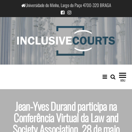
Universidade do Minho, Largo do Paço 4700-320 BRAGA
InclusiveCourts
Igualdade e diferença cultural na
prática judicial portuguesa
MENU
Jean-Yves Durand participa na
Conferência Virtual da Law and
Society Association, 28 de maio