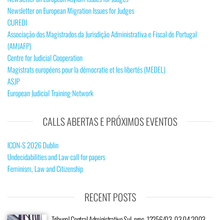
Newsletter on European Migration Issues for Judges
CUREDI
Associação dos Magistrados da Jurisdição Administrativa e Fiscal de Portugal
(AMJAFP)
Centre for Judicial Cooperation
Magistrats européens pour la démocratie et les libertés (MEDEL)
ASJP
European Judicial Training Network
CALLS ABERTAS E PRÓXIMOS EVENTOS
ICON-S 2026 Dublin
Undecidabilities and Law call for papers
Feminism, Law and Citizenship
RECENT POSTS
Tribunal Central Administrativo Sul, proc. 12256/03, 03.04.2003