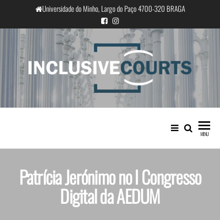
Universidade do Minho, Largo do Paço 4700-320 BRAGA
InclusiveCourts
Igualdade e diferença cultural na
prática judicial portuguesa
MENU
Patrícia Jerónimo no I Congresso
Digital da AEDUM