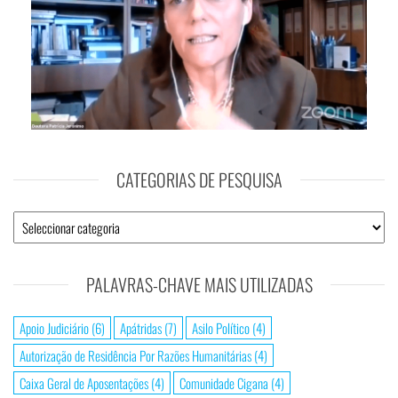
CATEGORIAS DE PESQUISA
PALAVRAS-CHAVE MAIS UTILIZADAS
Apoio Judiciário
(6)
Apátridas
(7)
Asilo Político
(4)
Autorização de Residência Por Razões Humanitárias
(4)
Caixa Geral de Aposentações
(4)
Comunidade Cigana
(4)