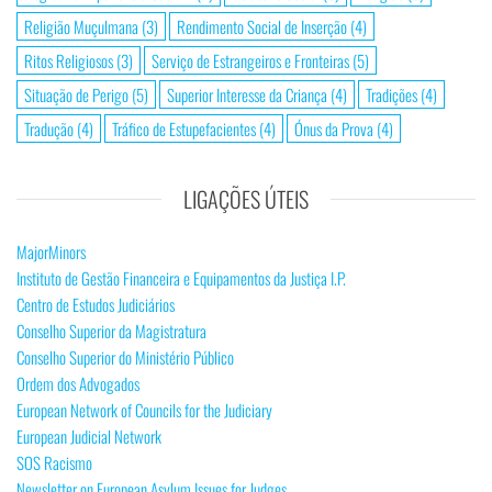
Religião Muçulmana
(3)
Rendimento Social de Inserção
(4)
Ritos Religiosos
(3)
Serviço de Estrangeiros e Fronteiras
(5)
Situação de Perigo
(5)
Superior Interesse da Criança
(4)
Tradições
(4)
Tradução
(4)
Tráfico de Estupefacientes
(4)
Ónus da Prova
(4)
LIGAÇÕES ÚTEIS
MajorMinors
Instituto de Gestão Financeira e Equipamentos da Justiça I.P.
Centro de Estudos Judiciários
Conselho Superior da Magistratura
Conselho Superior do Ministério Público
Ordem dos Advogados
European Network of Councils for the Judiciary
European Judicial Network
SOS Racismo
Newsletter on European Asylum Issues for Judges