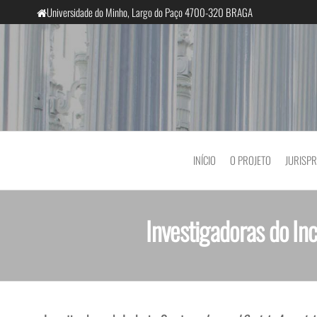
Universidade do Minho, Largo do Paço 4700-320 BRAGA
InclusiveCourts
INÍCIO
O PROJETO
JURISP
Investigadoras do In