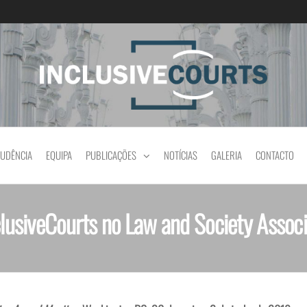
Igualdade e diferença cultural na prática jud
RUDÊNCIA
EQUIPA
PUBLICAÇÕES
NOTÍCIAS
GALERIA
CONTACTO
clusiveCourts no Law and Society Assoc