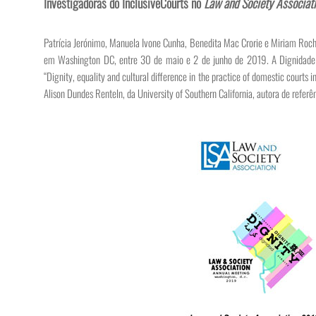
Investigadoras do InclusiveCourts no
Law and Society Associat
Patrícia Jerónimo, Manuela Ivone Cunha, Benedita Mac Crorie e Miriam Roch
em Washington DC, entre 30 de maio e 2 de junho de 2019. A Dignidade fo
“Dignity, equality and cultural difference in the practice of domestic courts
Alison Dundes Renteln, da University of Southern California, autora de referên