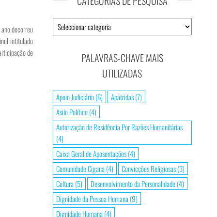
CATEGORIAS DE PESQUISA
e ano decorreu
el intitulado
articipação de
PALAVRAS-CHAVE MAIS
UTILIZADAS
Apoio Judiciário
(6)
Apátridas
(7)
Asilo Político
(4)
Autorização de Residência Por Razões Humanitárias
(4)
Caixa Geral de Aposentações
(4)
Comunidade Cigana
(4)
Convicções Religiosas
(3)
Cultura
(5)
Desenvolvimento da Personalidade
(4)
Dignidade da Pessoa Humana
(9)
Dignidade Humana
(4)