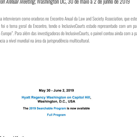
ion Annual Meeting
, Washington DC, 30 de maio a 2 de junho de 2019
a intervieram como oradoras no Encontro Anual da Law and Society Association, que est
i o tema geral do Encontro, tendo o InclusiveCourts estado representado com um pain
 in Europe”. Para além das investigadoras do InclusiveCourts, o painel contou ainda com a p
cia a nível mundial na área da jurisprudência multicultural.