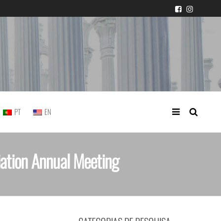
icial portuguesa
PT
EN
iation Annual Meeting