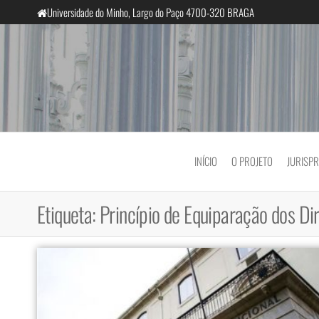
Saltar
Universidade do Minho, Largo do Paço 4700-320 BRAGA
para
o
conteúdo
InclusiveCourts
INÍCIO
O PROJETO
JURISP
Etiqueta:
Princípio de Equiparação dos Di