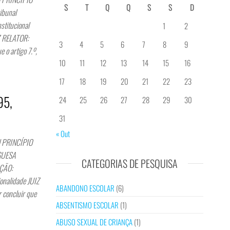
S
T
Q
Q
S
S
D
bunal
titucional
1
2
Z RELATOR:
3
4
5
6
7
8
9
 o artigo 7.º,
10
11
12
13
14
15
16
17
18
19
20
21
22
23
95,
24
25
26
27
28
29
30
31
« Out
| PRINCÍPIO
UGUESA
CATEGORIAS DE PESQUISA
IÇÃO:
onalidade JUIZ
ABANDONO ESCOLAR
(6)
 concluir que
ABSENTISMO ESCOLAR
(1)
ABUSO SEXUAL DE CRIANÇA
(1)