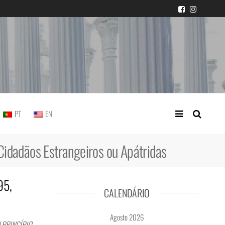
icial portuguesa
PT
EN
Cidadãos Estrangeiros ou Apátridas
95,
CALENDÁRIO
Agosto 2026
| PRINCÍPIO