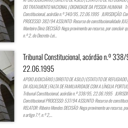
DO TRATAMENTO NACIONAL | DIGNIDADE DA PESSOA HUMANA Tri
Constitucional, acórdão n.º 340/95, 22.06.1995 JURISDIÇÃO: Cons
PROCESSO: 382/94 ASSUNTO: Recurso de constitucionalidade JUI
Monteiro Diniz DECISÃO: Nega provimento ao recurso, por concluir que
n.º 2, do Decreto-Lei…
Tribunal Constitucional, acórdão n.º 338/
22.06.1995
APOIO JUDICIÁRIO | DIREITO DE ASILO | ESTATUTO DE REFUGIADO 
DA IGUALDADE | FALTA DE FAMILIARIDADE COM A LÍNGUA PORT
Tribunal Constitucional, acórdão n.º 338/95, 22.06.1995 JURISD
Constitucional PROCESSO: 537/94 ASSUNTO: Recurso de constituci
RELATOR: Ribeiro Mendes DECISÃO: Nega provimento ao recurso, por
o artigo 7.º, n.º 2,…