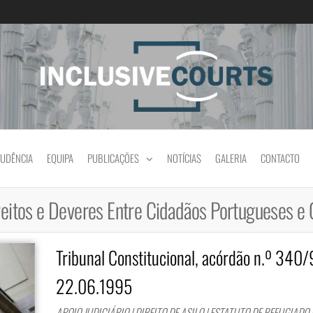
Igualdade e diferença cultural na prática jud
RUDÊNCIA
EQUIPA
PUBLICAÇÕES
NOTÍCIAS
GALERIA
CONTACTO
reitos e Deveres Entre Cidadãos Portugueses e 
Tribunal Constitucional, acórdão n.º 340/
22.06.1995
APOIO JUDICIÁRIO | DIREITO DE ASILO | ESTATUTO DE REFUGIADO 